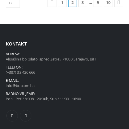
…
1
2
3
9
10
KONTAKT
ADRESA:
Alipašina bb (plato ispred Zetre), 71000 Sarajevo, BiH
TELEFON:
(+387) 33 426 666
E-MAIL:
info@bracom.ba
RADNO VRIJEME:
Pon - Pet / 8:00h - 20:00h; Sub / 11:00 - 16:00