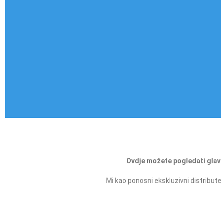
Ovdje možete pogledati glavn
Mi kao ponosni ekskluzivni distribu