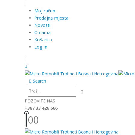
|
Moj račun
Prodajna mjesta
Novosti
O nama
Košarica
Log In
|
Search
POZOVITE NAS
+387 33 426 666
0
0