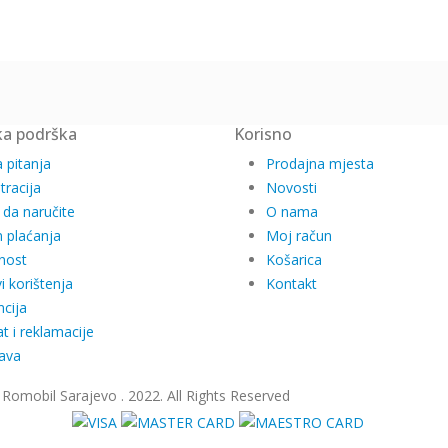
ka podrška
Korisno
 pitanja
Prodajna mjesta
tracija
Novosti
 da naručite
O nama
 plaćanja
Moj račun
nost
Košarica
i korištenja
Kontakt
cija
t i reklamacije
ava
Romobil Sarajevo . 2022. All Rights Reserved