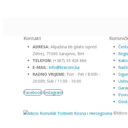
Kontakt
Korisnič
ADRESA:
Alipašina bb (plato ispred
Česta
Zetre), 71000 Sarajevo, BiH
Regis
TELEFON:
(+387) 33 426 666
Kako
E-MAIL:
info@bracom.ba
Način
RADNO VRIJEME:
Pon - Pet / 8:00h -
Sigur
20:00h; Sub / 11:00 - 16:00
Uslov
Garan
Facebook
Instagram
Povra
Dost
©Micro 