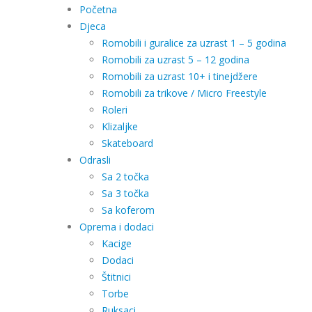
Početna
Djeca
Romobili i guralice za uzrast 1 – 5 godina
Romobili za uzrast 5 – 12 godina
Romobili za uzrast 10+ i tinejdžere
Romobili za trikove / Micro Freestyle
Roleri
Klizaljke
Skateboard
Odrasli
Sa 2 točka
Sa 3 točka
Sa koferom
Oprema i dodaci
Kacige
Dodaci
Štitnici
Torbe
Ruksaci