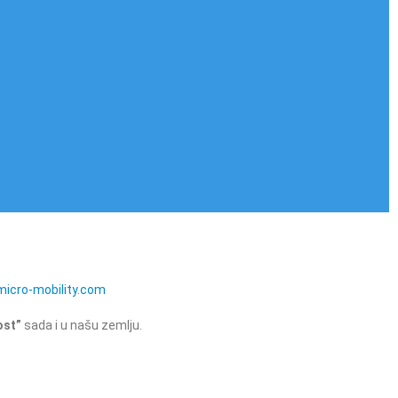
icro-mobility.com
ost”
sada i u našu zemlju.