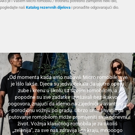
Ako je i Vašem Micro romobilu / trotinetu potrebno zamijeniti neki dio,
pogledajte naš
Katalog rezervnih dijelova
i pronađite odgovarajući dio.
„Od momenta kada smo nabavili Micro romobile, sve
je išlo lakše. Djeca su jedva čekala da ujutro operu
zube i krenu u školu sa svojim romobilom, a
popodne su sve zadatke izvršavali bez ikakvog
pogovora, znajući da idemo na zajedničku avanturu –
porodičnu vožnju po gradu. Ubrzo smo shvatili da
putovanje romobilom može promijeniti svakodnevni
život. Vožnja klasičnog romobila je za okoliš
„zelenija“, za sve nas zdravija i na kraju, mnooogo