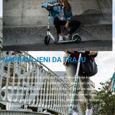
NAPRAVLJENI DA TRAJU
Precizno inžinjerstvo koje koristi samo najkvalitetnije komponente
za izradu Micro proizvoda. Odabir Micro skutera znači da ćete, za
razliku od drugih poklona, ​​vi i vaša djeca i dalje biti na vašim
romobilima / trotinetima sljedeće godine, godinu nakon toga i
godinu nakon toga. Da posudimo frazu, Micro romobil / trotinet je
doživotan, ne samo za Bajram, Božić i rođendan.