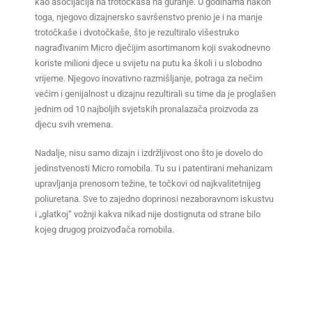
kao asocijacija na trotočkaša na guranje. U godinama nakon
toga, njegovo dizajnersko savršenstvo prenio je i na manje
trotočkaše i dvotočkaše, što je rezultiralo višestruko
nagrađivanim Micro dječijim asortimanom koji svakodnevno
koriste milioni djece u svijetu na putu ka školi i u slobodno
vrijeme. Njegovo inovativno razmišljanje, potraga za nečim
većim i genijalnost u dizajnu rezultirali su time da je proglašen
jednim od 10 najboljih svjetskih pronalazača proizvoda za
djecu svih vremena.
Nadalje, nisu samo dizajn i izdržljivost ono što je dovelo do
jedinstvenosti Micro romobila. Tu su i patentirani mehanizam
upravljanja prenosom težine, te točkovi od najkvalitetnijeg
poliuretana. Sve to zajedno doprinosi nezaboravnom iskustvu
i „glatkoj“ vožnji kakva nikad nije dostignuta od strane bilo
kojeg drugog proizvođača romobila.