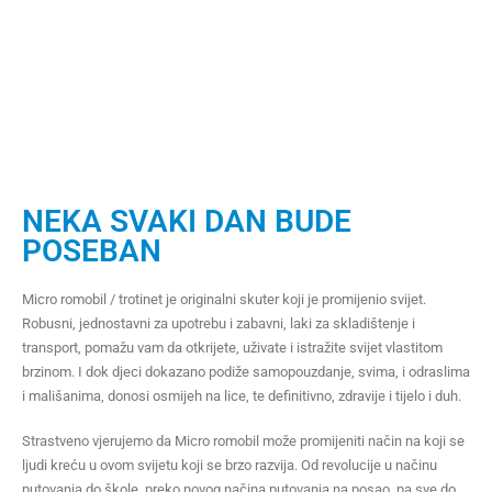
NEKA SVAKI DAN BUDE
POSEBAN
Micro romobil / trotinet je originalni skuter koji je promijenio svijet.
Robusni, jednostavni za upotrebu i zabavni, laki za skladištenje i
transport, pomažu vam da otkrijete, uživate i istražite svijet vlastitom
brzinom. I dok djeci dokazano podiže samopouzdanje, svima, i odraslima
i mališanima, donosi osmijeh na lice, te definitivno, zdravije i tijelo i duh.
Strastveno vjerujemo da Micro romobil može promijeniti način na koji se
ljudi kreću u ovom svijetu koji se brzo razvija. Od revolucije u načinu
putovanja do škole, preko novog načina putovanja na posao, pa sve do