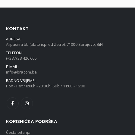
KONTAKT
ADRESA:
Alipašina bb (plato ispred Zetre), 71000 Sarajevo, BiH
TELEFON:
(+387) 33 426 666
E-MAIL:
info@bracom.ba
RADNO VRIJEME:
Pon - Pet / 8:00h - 20:00h; Sub / 11:00 - 16:00
KORISNIČKA PODRŠKA
Česta pitanja