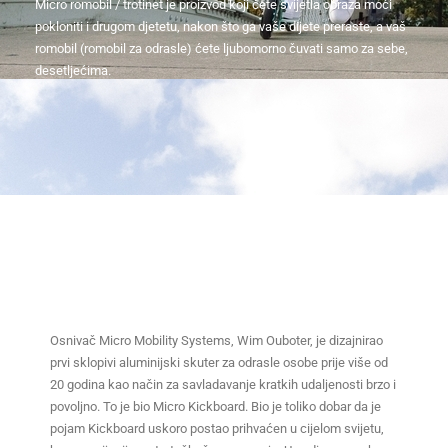
Micro romobil / trotinet je proizvod koji ćete svijetla obraza moći
pokloniti i drugom djetetu, nakon što ga vaše dijete preraste, a vaš
romobil (romobil za odrasle) ćete ljubomorno čuvati samo za sebe,
desetljećima.
Osnivač Micro Mobility Systems, Wim Ouboter, je dizajnirao
prvi sklopivi aluminijski skuter za odrasle osobe prije više od
20 godina kao način za savladavanje kratkih udaljenosti brzo i
povoljno. To je bio Micro Kickboard. Bio je toliko dobar da je
pojam Kickboard uskoro postao prihvaćen u cijelom svijetu,