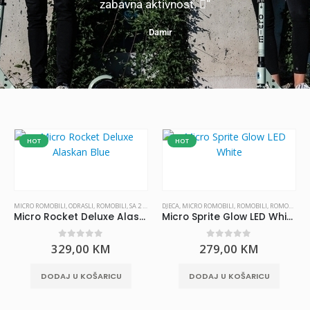
zabavna aktivnost. “
Damir
HOT
HOT
MICRO ROMOBILI
,
ODRASLI
,
ROMOBILI
,
SA 2 TOČKA
DJECA
,
MICRO ROMOBILI
,
ROMOBILI
,
ROMOBILI ZA UZRAST 10+ I TINEJDŽERI
Micro Rocket Deluxe Alaskan Blue
Micro Sprite Glow LED White
0
out of 5
0
out of 5
329,00
KM
279,00
KM
DODAJ U KOŠARICU
DODAJ U KOŠARICU