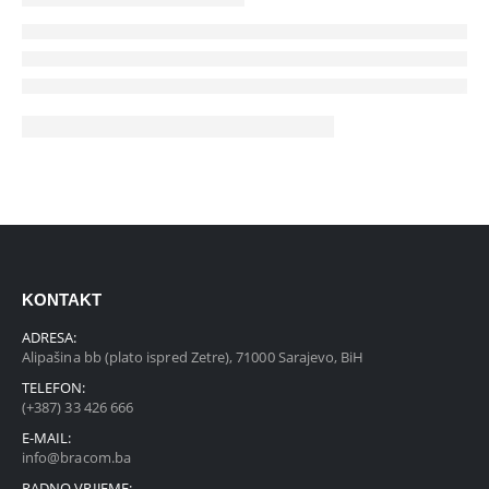
KONTAKT
ADRESA:
Alipašina bb (plato ispred Zetre), 71000 Sarajevo, BiH
TELEFON:
(+387) 33 426 666
E-MAIL:
info@bracom.ba
RADNO VRIJEME: