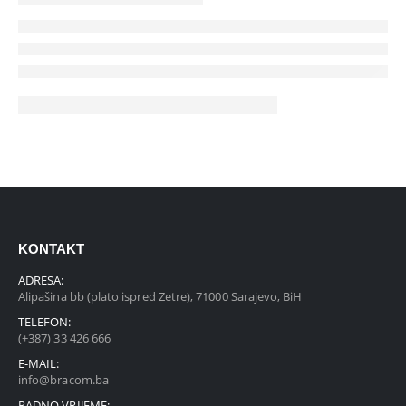
KONTAKT
ADRESA:
Alipašina bb (plato ispred Zetre), 71000 Sarajevo, BiH
TELEFON:
(+387) 33 426 666
E-MAIL:
info@bracom.ba
RADNO VRIJEME: