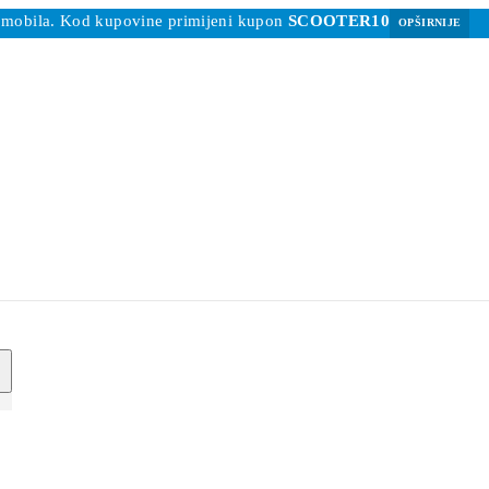
 romobila. Kod kupovine primijeni kupon
SCOOTER10
OPŠIRNIJE