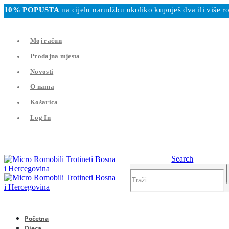
10% POPUSTA
na cijelu narudžbu ukoliko kupuješ dva ili više
Moj račun
Prodajna mjesta
Novosti
O nama
Košarica
Log In
Search
Početna
Djeca