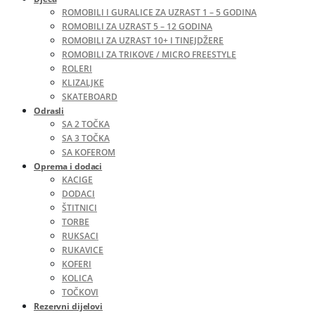
ROMOBILI I GURALICE ZA UZRAST 1 – 5 GODINA
ROMOBILI ZA UZRAST 5 – 12 GODINA
ROMOBILI ZA UZRAST 10+ I TINEJDŽERE
ROMOBILI ZA TRIKOVE / MICRO FREESTYLE
ROLERI
KLIZALJKE
SKATEBOARD
Odrasli
SA 2 TOČKA
SA 3 TOČKA
SA KOFEROM
Oprema i dodaci
KACIGE
DODACI
ŠTITNICI
TORBE
RUKSACI
RUKAVICE
KOFERI
KOLICA
TOČKOVI
Rezervni dijelovi