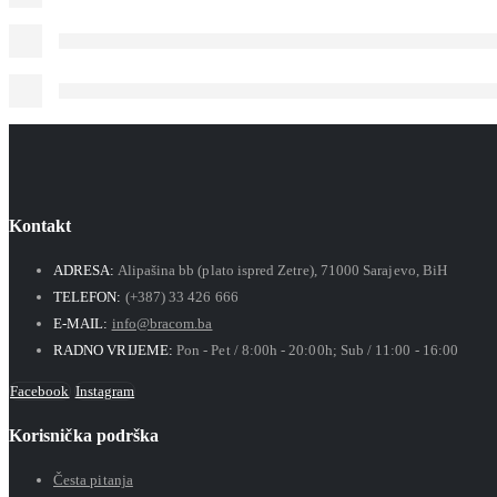
Kontakt
ADRESA:
Alipašina bb (plato ispred Zetre), 71000 Sarajevo, BiH
TELEFON:
(+387) 33 426 666
E-MAIL:
info@bracom.ba
RADNO VRIJEME:
Pon - Pet / 8:00h - 20:00h; Sub / 11:00 - 16:00
Facebook
Instagram
Korisnička podrška
Česta pitanja