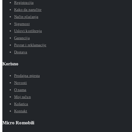
Registracija
Kako da naručite
Način plaćanja
Sigurnost
Uslovi korištenja
Garancija
Povrat i reklamacije
Dostava
Korisno
Prodajna mjesta
Novosti
O nama
Moj račun
Košarica
Kontakt
Micro Romobili