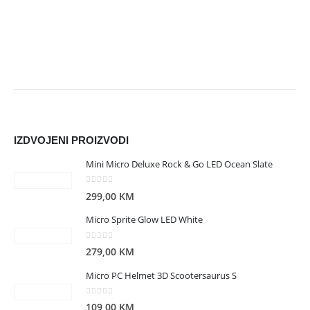
IZDVOJENI PROIZVODI
Mini Micro Deluxe Rock & Go LED Ocean Slate
0
out of 5
299,00
KM
Micro Sprite Glow LED White
0
out of 5
279,00
KM
Micro PC Helmet 3D Scootersaurus S
0
out of 5
109,00
KM