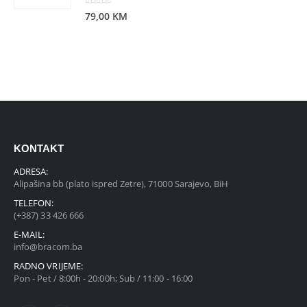
0
out of 5
79,00
KM
KONTAKT
ADRESA:
Alipašina bb (plato ispred Zetre), 71000 Sarajevo, BiH
TELEFON:
(+387) 33 426 666
E-MAIL:
info@bracom.ba
RADNO VRIJEME:
Pon - Pet / 8:00h - 20:00h; Sub / 11:00 - 16:00