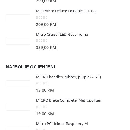
299,00
KM
Mini Micro Deluxe Foldable LED Red
0
out of 5
209,00
KM
Micro Cruiser LED Neochrome
0
out of 5
359,00
KM
NAJBOLJE OCJENJENI
MICRO handles, rubber, purple (267C)
0
out of 5
15,00
KM
MICRO Brake Complete, Metropolitan
0
out of 5
19,00
KM
Micro PC Helmet Raspberry M