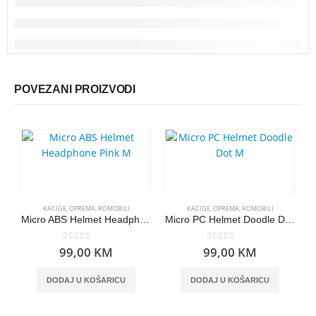
POVEZANI PROIZVODI
KACIGE
,
OPREMA
,
ROMOBILI
KACIGE
,
OPREMA
,
ROMOBILI
Micro ABS Helmet Headphone Pink M
Micro PC Helmet Doodle Dot M
0
out of 5
0
out of 5
99,00
KM
99,00
KM
DODAJ U KOŠARICU
DODAJ U KOŠARICU