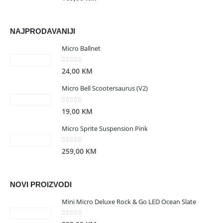
NAJPRODAVANIJI
Micro Ballnet
0
out of 5
24,00
KM
Micro Bell Scootersaurus (V2)
0
out of 5
19,00
KM
Micro Sprite Suspension Pink
0
out of 5
259,00
KM
NOVI PROIZVODI
Mini Micro Deluxe Rock & Go LED Ocean Slate
0
out of 5