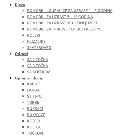
Djeca
ROMOBILI I GURALICE ZA UZRAST 1 – 5 GODINA
ROMOBILI ZA UZRAST 5 – 12 GODINA
ROMOBILI ZA UZRAST 10+ I TINEJDŽERE
ROMOBILI ZA TRIKOVE / MICRO FREESTYLE
ROLERI
KLIZALJKE
SKATEBOARD
Odrasli
SA 2 TOČKA
SA 3 TOČKA
SA KOFEROM
Oprema i dodaci
KACIGE
DODACI
ŠTITNICI
TORBE
RUKSACI
RUKAVICE
KOFERI
KOLICA
TOČKOVI