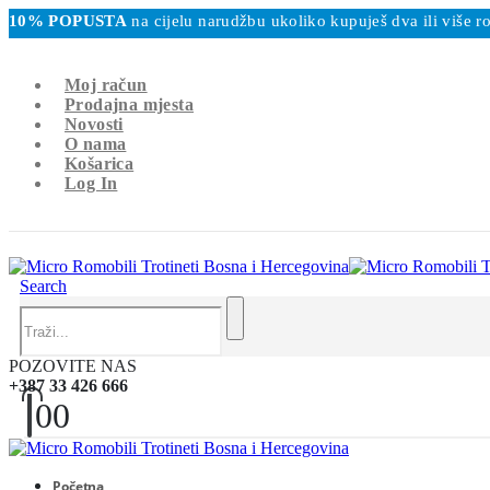
10% POPUSTA
na cijelu narudžbu ukoliko kupuješ dva ili više
Moj račun
Prodajna mjesta
Novosti
O nama
Košarica
Log In
Search
POZOVITE NAS
+387 33 426 666
0
0
Početna