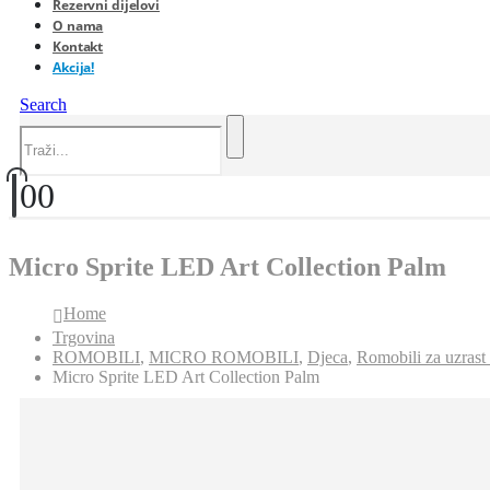
Rezervni dijelovi
O nama
Kontakt
Akcija!
Search
0
0
Micro Sprite LED Art Collection Palm
Home
Trgovina
ROMOBILI
,
MICRO ROMOBILI
,
Djeca
,
Romobili za uzrast
Micro Sprite LED Art Collection Palm