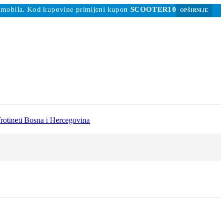
 romobila. Kod kupovine primijeni kupon
SCOOTER10
OPŠIRNIJE