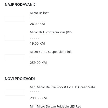
NAJPRODAVANIJI
Micro Ballnet
0
out of 5
24,00
KM
Micro Bell Scootersaurus (V2)
0
out of 5
19,00
KM
Micro Sprite Suspension Pink
0
out of 5
259,00
KM
NOVI PROIZVODI
Mini Micro Deluxe Rock & Go LED Ocean Slate
0
out of 5
299,00
KM
Mini Micro Deluxe Foldable LED Red