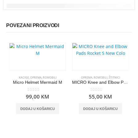
POVEZANI PROIZVODI
KACIGE
,
OPREMA
,
ROMOBILI
OPREMA
,
ROMOBILI
,
ŠTITNICI
Micro Helmet Mermaid M
MICRO Knee and Elbow Pads Rocket S New Colo
0
out of 5
0
out of 5
99,00
KM
55,00
KM
DODAJ U KOŠARICU
DODAJ U KOŠARICU