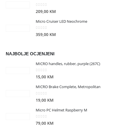
0
out of 5
209,00
KM
Micro Cruiser LED Neochrome
0
out of 5
359,00
KM
NAJBOLJE OCJENJENI
MICRO handles, rubber, purple (267C)
0
out of 5
15,00
KM
MICRO Brake Complete, Metropolitan
0
out of 5
19,00
KM
Micro PC Helmet Raspberry M
0
out of 5
79,00
KM