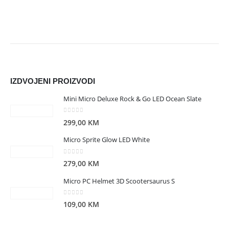
IZDVOJENI PROIZVODI
Mini Micro Deluxe Rock & Go LED Ocean Slate
0
out of 5
299,00
KM
Micro Sprite Glow LED White
0
out of 5
279,00
KM
Micro PC Helmet 3D Scootersaurus S
0
out of 5
109,00
KM