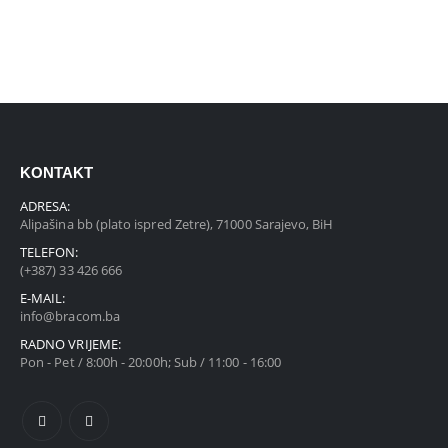
KONTAKT
ADRESA:
Alipašina bb (plato ispred Zetre), 71000 Sarajevo, BiH
TELEFON:
(+387) 33 426 666
E-MAIL:
info@bracom.ba
RADNO VRIJEME:
Pon - Pet / 8:00h - 20:00h; Sub / 11:00 - 16:00