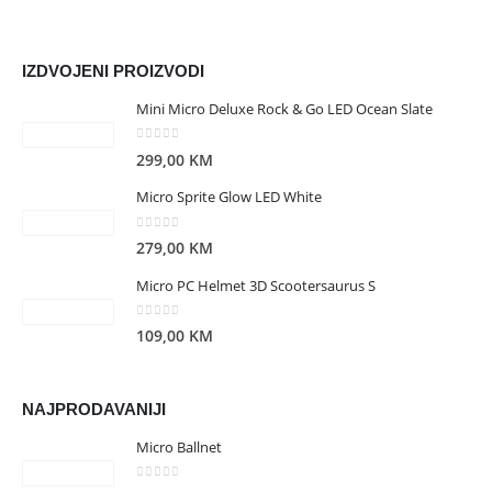
IZDVOJENI PROIZVODI
Mini Micro Deluxe Rock & Go LED Ocean Slate
0
out of 5
299,00
KM
Micro Sprite Glow LED White
0
out of 5
279,00
KM
Micro PC Helmet 3D Scootersaurus S
0
out of 5
109,00
KM
NAJPRODAVANIJI
Micro Ballnet
0
out of 5