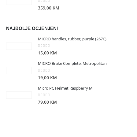
0
out of 5
359,00
KM
NAJBOLJE OCJENJENI
MICRO handles, rubber, purple (267C)
0
out of 5
15,00
KM
MICRO Brake Complete, Metropolitan
0
out of 5
19,00
KM
Micro PC Helmet Raspberry M
0
out of 5
79,00
KM