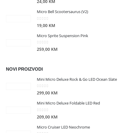
24,00
KM
Micro Bell Scootersaurus (V2)
0
out of 5
19,00
KM
Micro Sprite Suspension Pink
0
out of 5
259,00
KM
NOVI PROIZVODI
Mini Micro Deluxe Rock & Go LED Ocean Slate
0
out of 5
299,00
KM
Mini Micro Deluxe Foldable LED Red
0
out of 5
209,00
KM
Micro Cruiser LED Neochrome