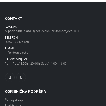
KONTAKT
ADRESA:
Alipašina bb (plato ispred Zetre), 71000 Sarajevo, BiH
TELEFON:
(+387) 33 426 666
E-MAIL:
info@bracom.ba
RADNO VRIJEME:
Pon - Pet / 8:00h - 20:00h; Sub / 11:00 - 16:00
KORISNIČKA PODRŠKA
Česta pitanja
Registracija