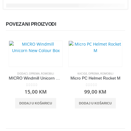
POVEZANI PROIZVODI
DODACI
,
OPREMA
,
ROMOBILI
KACIGE
,
OPREMA
,
ROMOBILI
MICRO Windmill Unicorn New Colour Box
Micro PC Helmet Rocket M
0
out of 5
0
out of 5
15,00
KM
99,00
KM
DODAJ U KOŠARICU
DODAJ U KOŠARICU