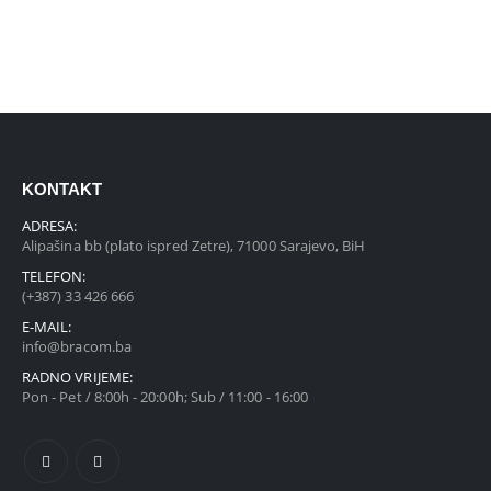
KONTAKT
ADRESA:
Alipašina bb (plato ispred Zetre), 71000 Sarajevo, BiH
TELEFON:
(+387) 33 426 666
E-MAIL:
info@bracom.ba
RADNO VRIJEME:
Pon - Pet / 8:00h - 20:00h; Sub / 11:00 - 16:00