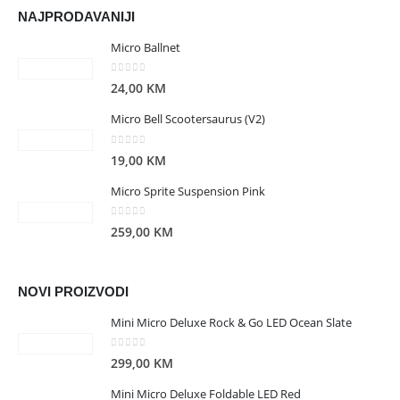
NAJPRODAVANIJI
Micro Ballnet
0
out of 5
24,00
KM
Micro Bell Scootersaurus (V2)
0
out of 5
19,00
KM
Micro Sprite Suspension Pink
0
out of 5
259,00
KM
NOVI PROIZVODI
Mini Micro Deluxe Rock & Go LED Ocean Slate
0
out of 5
299,00
KM
Mini Micro Deluxe Foldable LED Red