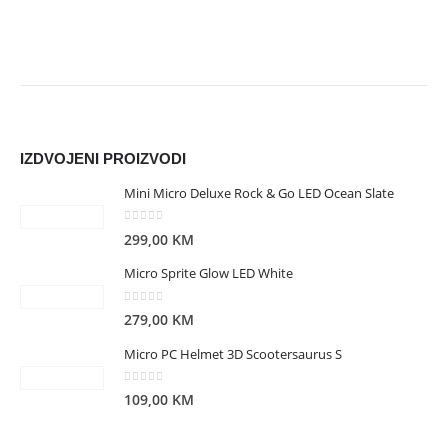
IZDVOJENI PROIZVODI
Mini Micro Deluxe Rock & Go LED Ocean Slate
0
out of 5
299,00
KM
Micro Sprite Glow LED White
0
out of 5
279,00
KM
Micro PC Helmet 3D Scootersaurus S
0
out of 5
109,00
KM