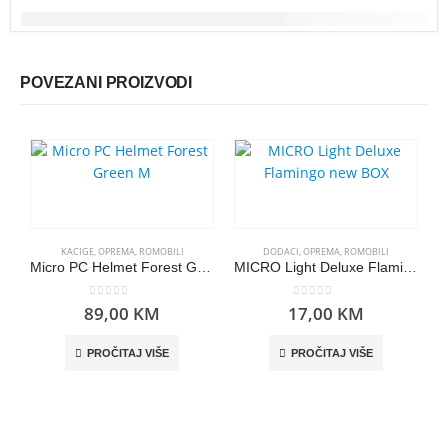
POVEZANI PROIZVODI
KACIGE
,
OPREMA
,
ROMOBILI
DODACI
,
OPREMA
,
ROMOBILI
Micro PC Helmet Forest Green M
MICRO Light Deluxe Flamingo new BOX
0
out of 5
0
out of 5
89,00
KM
17,00
KM
PROČITAJ VIŠE
PROČITAJ VIŠE