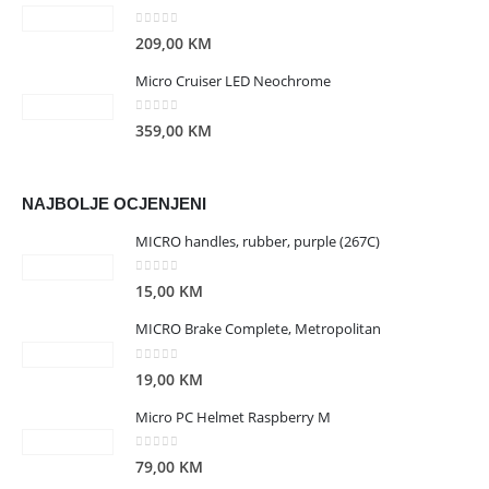
0
out of 5
209,00
KM
Micro Cruiser LED Neochrome
0
out of 5
359,00
KM
NAJBOLJE OCJENJENI
MICRO handles, rubber, purple (267C)
0
out of 5
15,00
KM
MICRO Brake Complete, Metropolitan
0
out of 5
19,00
KM
Micro PC Helmet Raspberry M
0
out of 5
79,00
KM