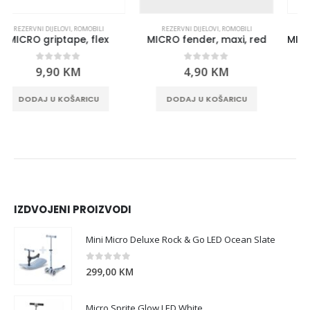
REZERVNI DIJELOVI
,
ROMOBILI
REZERVNI DIJELOVI
,
ROMOBILI
MICRO fender, maxi, red
MICRO plastic linkage tube, scooter
0
out of 5
0
out of 5
4,90
KM
4,90
KM
DODAJ U KOŠARICU
DODAJ U KOŠARICU
IZDVOJENI PROIZVODI
Mini Micro Deluxe Rock & Go LED Ocean Slate
0
out of 5
299,00
KM
Micro Sprite Glow LED White