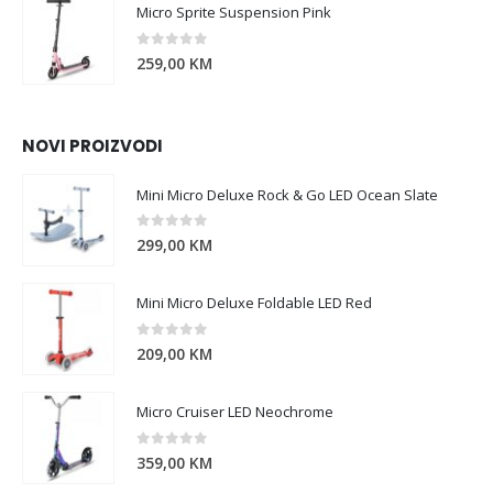
Micro Sprite Suspension Pink
0
out of 5
259,00
KM
NOVI PROIZVODI
Mini Micro Deluxe Rock & Go LED Ocean Slate
0
out of 5
299,00
KM
Mini Micro Deluxe Foldable LED Red
0
out of 5
209,00
KM
Micro Cruiser LED Neochrome
0
out of 5
359,00
KM