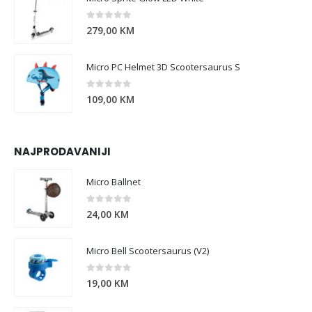
0
out of 5
279,00
KM
Micro PC Helmet 3D Scootersaurus S
0
out of 5
109,00
KM
NAJPRODAVANIJI
Micro Ballnet
0
out of 5
24,00
KM
Micro Bell Scootersaurus (V2)
0
out of 5
19,00
KM