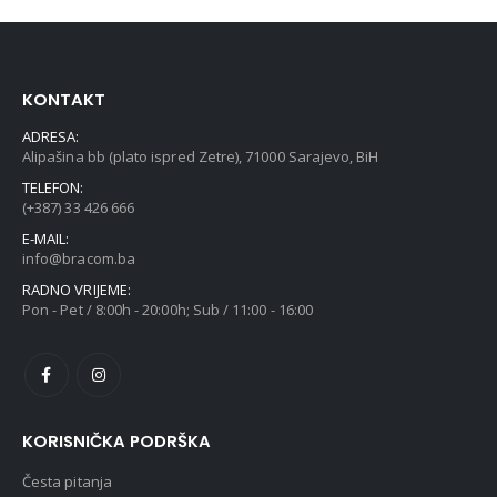
KONTAKT
ADRESA:
Alipašina bb (plato ispred Zetre), 71000 Sarajevo, BiH
TELEFON:
(+387) 33 426 666
E-MAIL:
info@bracom.ba
RADNO VRIJEME:
Pon - Pet / 8:00h - 20:00h; Sub / 11:00 - 16:00
KORISNIČKA PODRŠKA
Česta pitanja