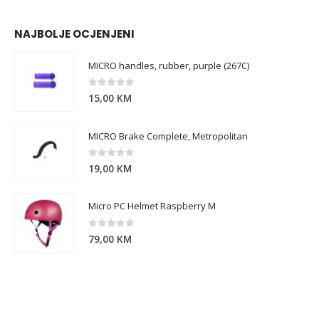
NAJBOLJE OCJENJENI
MICRO handles, rubber, purple (267C)
0
out of 5
15,00
KM
MICRO Brake Complete, Metropolitan
0
out of 5
19,00
KM
Micro PC Helmet Raspberry M
0
out of 5
79,00
KM