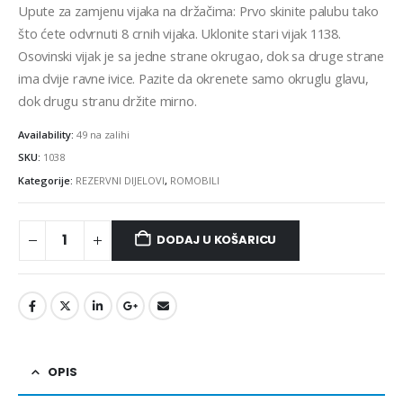
Upute za zamjenu vijaka na držačima: Prvo skinite palubu tako
što ćete odvrnuti 8 crnih vijaka. Uklonite stari vijak 1138.
Osovinski vijak je sa jedne strane okrugao, dok sa druge strane
ima dvije ravne ivice. Pazite da okrenete samo okruglu glavu,
dok drugu stranu držite mirno.
Availability:
49 na zalihi
SKU:
1038
Kategorije:
REZERVNI DIJELOVI
,
ROMOBILI
DODAJ U KOŠARICU
OPIS