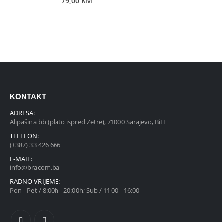
79,00
KM
KONTAKT
ADRESA:
Alipašina bb (plato ispred Zetre), 71000 Sarajevo, BiH
TELEFON:
(+387) 33 426 666
E-MAIL:
info@bracom.ba
RADNO VRIJEME:
Pon - Pet / 8:00h - 20:00h; Sub / 11:00 - 16:00