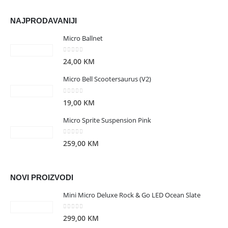
NAJPRODAVANIJI
Micro Ballnet
0
out of 5
24,00
KM
Micro Bell Scootersaurus (V2)
0
out of 5
19,00
KM
Micro Sprite Suspension Pink
0
out of 5
259,00
KM
NOVI PROIZVODI
Mini Micro Deluxe Rock & Go LED Ocean Slate
0
out of 5
299,00
KM