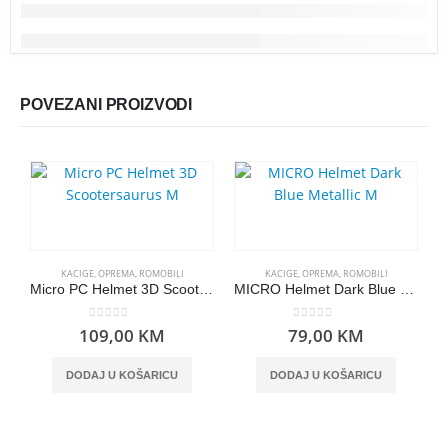
POVEZANI PROIZVODI
KACIGE
,
OPREMA
,
ROMOBILI
KACIGE
,
OPREMA
,
ROMOBILI
Micro PC Helmet 3D Scootersaurus M
MICRO Helmet Dark Blue Metallic M
0
out of 5
0
out of 5
109,00
KM
79,00
KM
DODAJ U KOŠARICU
DODAJ U KOŠARICU