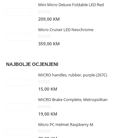
Mini Micro Deluxe Foldable LED Red
0
out of 5
209,00
KM
Micro Cruiser LED Neochrome
0
out of 5
359,00
KM
NAJBOLJE OCJENJENI
MICRO handles, rubber, purple (267C)
0
out of 5
15,00
KM
MICRO Brake Complete, Metropolitan
0
out of 5
19,00
KM
Micro PC Helmet Raspberry M
0
out of 5