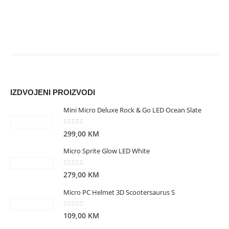
IZDVOJENI PROIZVODI
Mini Micro Deluxe Rock & Go LED Ocean Slate
0
out of 5
299,00
KM
Micro Sprite Glow LED White
0
out of 5
279,00
KM
Micro PC Helmet 3D Scootersaurus S
0
out of 5
109,00
KM