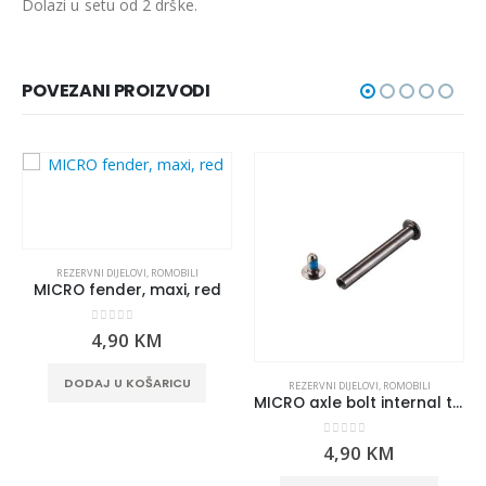
Dolazi u setu od 2 drške.
POVEZANI PROIZVODI
REZERVNI DIJELOVI
,
ROMOBILI
MICRO fender, maxi, red
0
out of 5
4,90
KM
DODAJ U KOŠARICU
REZERVNI DIJELOVI
,
ROMOBILI
MICRO axle bolt internal thread, 59 mm
0
out of 5
4,90
KM