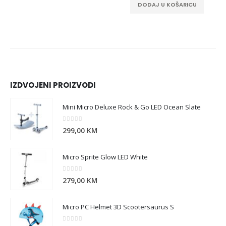
DODAJ U KOŠARICU
IZDVOJENI PROIZVODI
Mini Micro Deluxe Rock & Go LED Ocean Slate
0
out of 5
299,00
KM
Micro Sprite Glow LED White
0
out of 5
279,00
KM
Micro PC Helmet 3D Scootersaurus S