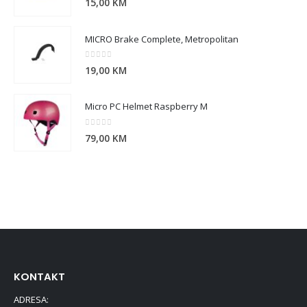
15,00
KM
MICRO Brake Complete, Metropolitan
0
out of 5
19,00
KM
Micro PC Helmet Raspberry M
0
out of 5
79,00
KM
KONTAKT
ADRESA: