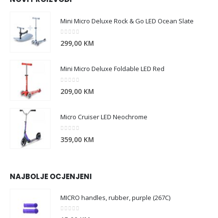
Mini Micro Deluxe Rock & Go LED Ocean Slate
0
out of 5
299,00
KM
Mini Micro Deluxe Foldable LED Red
0
out of 5
209,00
KM
Micro Cruiser LED Neochrome
0
out of 5
359,00
KM
NAJBOLJE OCJENJENI
MICRO handles, rubber, purple (267C)
0
out of 5