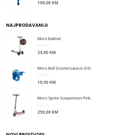
0
out of 5
109,00
KM
NAJPRODAVANIJI
Micro Ballnet
0
out of 5
24,00
KM
Micro Bell Scootersaurus (V2)
0
out of 5
19,00
KM
Micro Sprite Suspension Pink
0
out of 5
259,00
KM
NOVI PROIZVODI