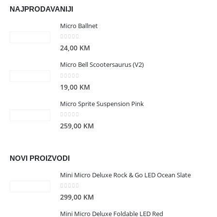
NAJPRODAVANIJI
Micro Ballnet
0
out of 5
24,00
KM
Micro Bell Scootersaurus (V2)
0
out of 5
19,00
KM
Micro Sprite Suspension Pink
0
out of 5
259,00
KM
NOVI PROIZVODI
Mini Micro Deluxe Rock & Go LED Ocean Slate
0
out of 5
299,00
KM
Mini Micro Deluxe Foldable LED Red