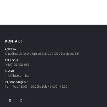
KONTAKT
ADRESA:
Alipašina bb (plato ispred Zetre), 71000 Sarajevo, BiH
TELEFON:
(+387) 33 426 666
E-MAIL:
info@bracom.ba
RADNO VRIJEME:
Pon - Pet / 8:00h - 20:00h; Sub / 11:00 - 16:00