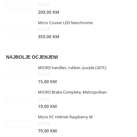
0
out of 5
209,00
KM
Micro Cruiser LED Neochrome
0
out of 5
359,00
KM
NAJBOLJE OCJENJENI
MICRO handles, rubber, purple (267C)
0
out of 5
15,00
KM
MICRO Brake Complete, Metropolitan
0
out of 5
19,00
KM
Micro PC Helmet Raspberry M
0
out of 5
79,00
KM