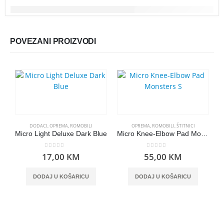
POVEZANI PROIZVODI
DODACI
,
OPREMA
,
ROMOBILI
OPREMA
,
ROMOBILI
,
ŠTITNICI
Micro Light Deluxe Dark Blue
Micro Knee-Elbow Pad Monsters S
0
out of 5
0
out of 5
17,00
KM
55,00
KM
DODAJ U KOŠARICU
DODAJ U KOŠARICU