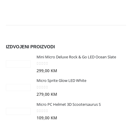
IZDVOJENI PROIZVODI
Mini Micro Deluxe Rock & Go LED Ocean Slate
0
out of 5
299,00
KM
Micro Sprite Glow LED White
0
out of 5
279,00
KM
Micro PC Helmet 3D Scootersaurus S
0
out of 5
109,00
KM