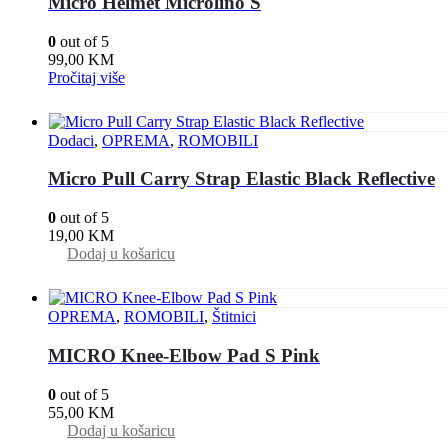
Micro Helmet Microlino S
0
out of 5
99,00
KM
Pročitaj više
Dodaci
,
OPREMA
,
ROMOBILI
Micro Pull Carry Strap Elastic Black Reflective
0
out of 5
19,00
KM
Dodaj u košaricu
OPREMA
,
ROMOBILI
,
Štitnici
MICRO Knee-Elbow Pad S Pink
0
out of 5
55,00
KM
Dodaj u košaricu