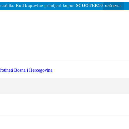
 romobila. Kod kupovine primijeni kupon
SCOOTER10
OPŠIRNIJE