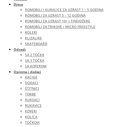
Djeca
ROMOBILI I GURALICE ZA UZRAST 1 – 5 GODINA
ROMOBILI ZA UZRAST 5 – 12 GODINA
ROMOBILI ZA UZRAST 10+ I TINEJDŽERE
ROMOBILI ZA TRIKOVE / MICRO FREESTYLE
ROLERI
KLIZALJKE
SKATEBOARD
Odrasli
SA 2 TOČKA
SA 3 TOČKA
SA KOFEROM
Oprema i dodaci
KACIGE
DODACI
ŠTITNICI
TORBE
RUKSACI
RUKAVICE
KOFERI
KOLICA
TOČKOVI