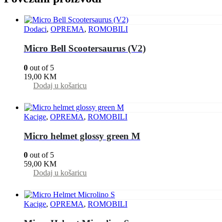
Dodaci
,
OPREMA
,
ROMOBILI
Micro Bell Scootersaurus (V2)
0
out of 5
19,00
KM
Dodaj u košaricu
Kacige
,
OPREMA
,
ROMOBILI
Micro helmet glossy green M
0
out of 5
59,00
KM
Dodaj u košaricu
Kacige
,
OPREMA
,
ROMOBILI