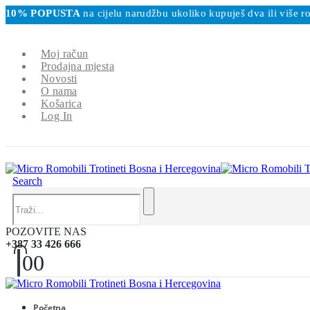
10% POPUSTA
na cijelu narudžbu ukoliko kupuješ dva ili više
Moj račun
Prodajna mjesta
Novosti
O nama
Košarica
Log In
Search
POZOVITE NAS
+387 33 426 666
0
0
Početna