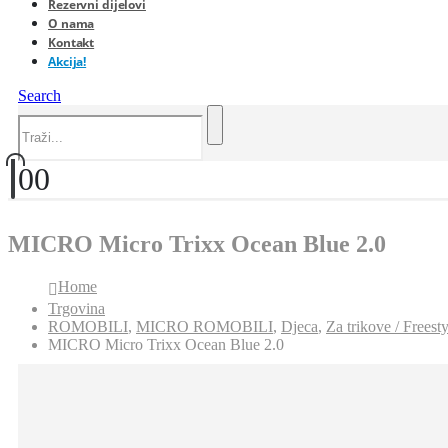
Rezervni dijelovi
O nama
Kontakt
Akcija!
Search
0
0
MICRO Micro Trixx Ocean Blue 2.0
Home
Trgovina
ROMOBILI
,
MICRO ROMOBILI
,
Djeca
,
Za trikove / Freesty
MICRO Micro Trixx Ocean Blue 2.0