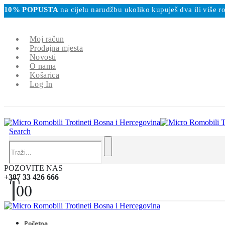
10% POPUSTA
na cijelu narudžbu ukoliko kupuješ dva ili više
Moj račun
Prodajna mjesta
Novosti
O nama
Košarica
Log In
Search
POZOVITE NAS
+387 33 426 666
0
0
Početna