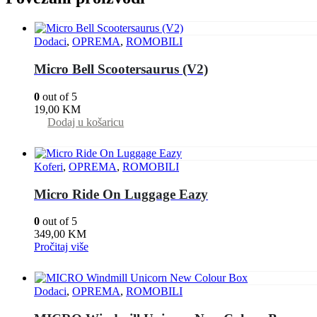
Dodaci
,
OPREMA
,
ROMOBILI
Micro Bell Scootersaurus (V2)
0
out of 5
19,00
KM
Dodaj u košaricu
Koferi
,
OPREMA
,
ROMOBILI
Micro Ride On Luggage Eazy
0
out of 5
349,00
KM
Pročitaj više
Dodaci
,
OPREMA
,
ROMOBILI