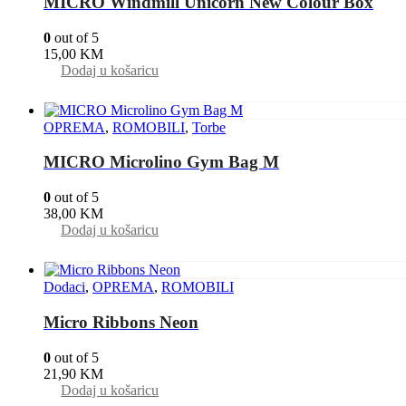
MICRO Windmill Unicorn New Colour Box
0
out of 5
15,00
KM
Dodaj u košaricu
OPREMA
,
ROMOBILI
,
Torbe
MICRO Microlino Gym Bag M
0
out of 5
38,00
KM
Dodaj u košaricu
Dodaci
,
OPREMA
,
ROMOBILI
Micro Ribbons Neon
0
out of 5
21,90
KM
Dodaj u košaricu