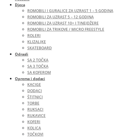
Djeca
ROMOBILI I GURALICE ZA UZRAST 1 – 5 GODINA
ROMOBILI ZA UZRAST 5 – 12 GODINA
ROMOBILI ZA UZRAST 10+ I TINEJDŽERE
ROMOBILI ZA TRIKOVE / MICRO FREESTYLE
ROLERI
KLIZALJKE
SKATEBOARD
Odrasli
SA 2 TOČKA
SA 3 TOČKA
SA KOFEROM
Oprema i dodaci
KACIGE
DODACI
ŠTITNICI
TORBE
RUKSACI
RUKAVICE
KOFERI
KOLICA
TOČKOVI