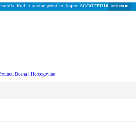
 romobila. Kod kupovine primijeni kupon
SCOOTER10
OPŠIRNIJE