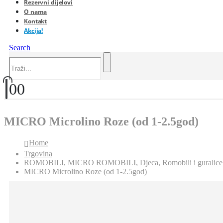
Rezervni dijelovi
O nama
Kontakt
Akcija!
Search
0
0
MICRO Microlino Roze (od 1-2.5god)
Home
Trgovina
ROMOBILI
,
MICRO ROMOBILI
,
Djeca
,
Romobili i guralice
MICRO Microlino Roze (od 1-2.5god)