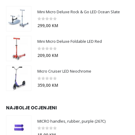
Mini Micro Deluxe Rock & Go LED Ocean Slate
0
out of 5
299,00
KM
Mini Micro Deluxe Foldable LED Red
0
out of 5
209,00
KM
Micro Cruiser LED Neochrome
0
out of 5
359,00
KM
NAJBOLJE OCJENJENI
MICRO handles, rubber, purple (267C)
0
out of 5