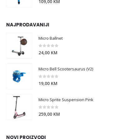
109,00
KM
NAJPRODAVANIJI
Micro Ballnet
0
out of 5
24,00
KM
Micro Bell Scootersaurus (V2)
0
out of 5
19,00
KM
Micro Sprite Suspension Pink
0
out of 5
259,00
KM
NOVI PROIZVODI