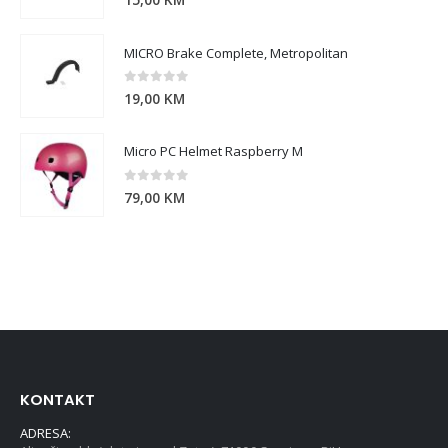
15,00
KM
MICRO Brake Complete, Metropolitan
0
out of 5
19,00
KM
Micro PC Helmet Raspberry M
0
out of 5
79,00
KM
KONTAKT
ADRESA: