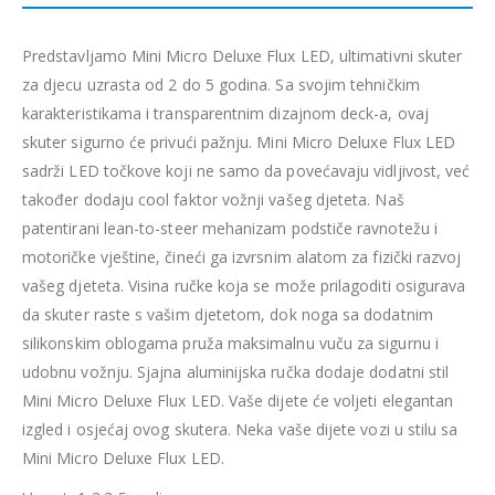
Predstavljamo Mini Micro Deluxe Flux LED, ultimativni skuter
za djecu uzrasta od 2 do 5 godina. Sa svojim tehničkim
karakteristikama i transparentnim dizajnom deck-a, ovaj
skuter sigurno će privući pažnju. Mini Micro Deluxe Flux LED
sadrži LED točkove koji ne samo da povećavaju vidljivost, već
također dodaju cool faktor vožnji vašeg djeteta. Naš
patentirani lean-to-steer mehanizam podstiče ravnotežu i
motoričke vještine, čineći ga izvrsnim alatom za fizički razvoj
vašeg djeteta. Visina ručke koja se može prilagoditi osigurava
da skuter raste s vašim djetetom, dok noga sa dodatnim
silikonskim oblogama pruža maksimalnu vuču za sigurnu i
udobnu vožnju. Sjajna aluminijska ručka dodaje dodatni stil
Mini Micro Deluxe Flux LED. Vaše dijete će voljeti elegantan
izgled i osjećaj ovog skutera. Neka vaše dijete vozi u stilu sa
Mini Micro Deluxe Flux LED.