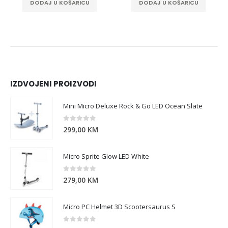
DODAJ U KOŠARICU
DODAJ U KOŠARICU
IZDVOJENI PROIZVODI
Mini Micro Deluxe Rock & Go LED Ocean Slate
0
out of 5
299,00
KM
Micro Sprite Glow LED White
0
out of 5
279,00
KM
Micro PC Helmet 3D Scootersaurus S
0
out of 5