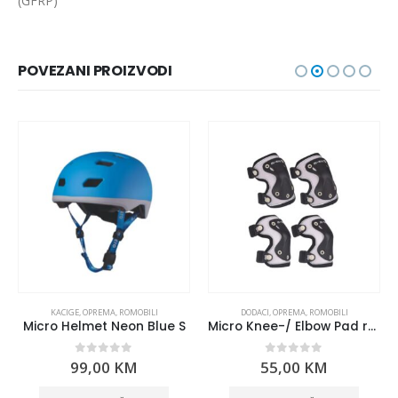
(GFRP)
POVEZANI PROIZVODI
KACIGE
,
OPREMA
,
ROMOBILI
DODACI
,
OPREMA
,
ROMOBILI
Micro Helmet Neon Blue S
Micro Knee-/ Elbow Pad reflective Black M
0
out of 5
0
out of 5
99,00
KM
55,00
KM