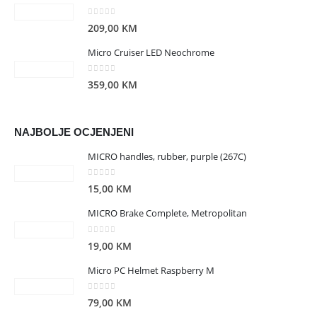
0
out of 5
209,00
KM
Micro Cruiser LED Neochrome
0
out of 5
359,00
KM
NAJBOLJE OCJENJENI
MICRO handles, rubber, purple (267C)
0
out of 5
15,00
KM
MICRO Brake Complete, Metropolitan
0
out of 5
19,00
KM
Micro PC Helmet Raspberry M
0
out of 5
79,00
KM