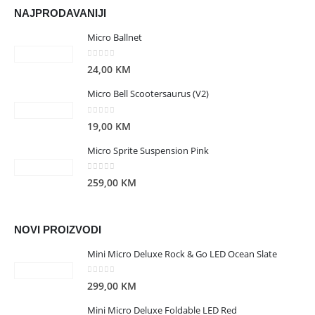
NAJPRODAVANIJI
Micro Ballnet
0
out of 5
24,00
KM
Micro Bell Scootersaurus (V2)
0
out of 5
19,00
KM
Micro Sprite Suspension Pink
0
out of 5
259,00
KM
NOVI PROIZVODI
Mini Micro Deluxe Rock & Go LED Ocean Slate
0
out of 5
299,00
KM
Mini Micro Deluxe Foldable LED Red