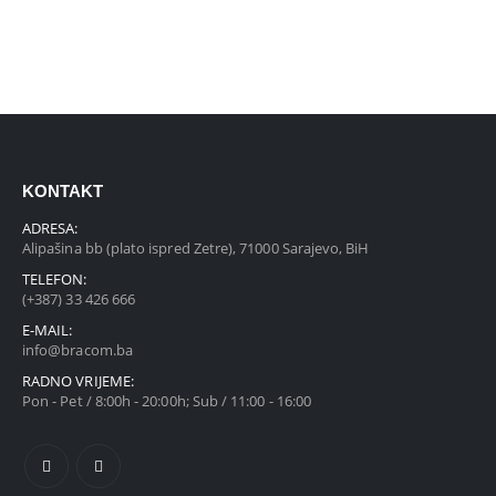
KONTAKT
ADRESA:
Alipašina bb (plato ispred Zetre), 71000 Sarajevo, BiH
TELEFON:
(+387) 33 426 666
E-MAIL:
info@bracom.ba
RADNO VRIJEME:
Pon - Pet / 8:00h - 20:00h; Sub / 11:00 - 16:00