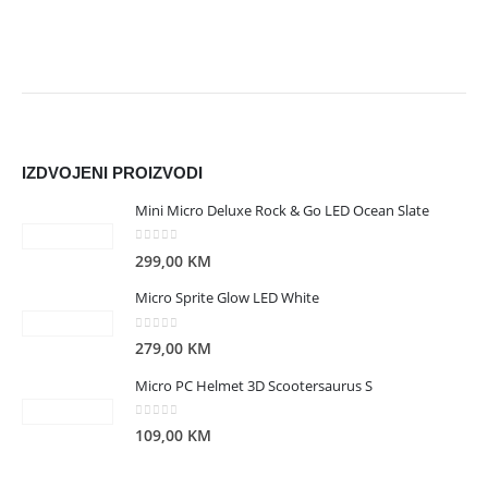
IZDVOJENI PROIZVODI
Mini Micro Deluxe Rock & Go LED Ocean Slate
0
out of 5
299,00
KM
Micro Sprite Glow LED White
0
out of 5
279,00
KM
Micro PC Helmet 3D Scootersaurus S
0
out of 5
109,00
KM