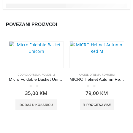
POVEZANI PROIZVODI
DODACI
,
OPREMA
,
ROMOBILI
KACIGE
,
OPREMA
,
ROMOBILI
Micro Foldable Basket Unicorn
MICRO Helmet Autumn Red M
0
out of 5
0
out of 5
35,00
KM
79,00
KM
DODAJ U KOŠARICU
PROČITAJ VIŠE