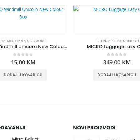
DODACI
,
OPREMA
,
ROMOBILI
KOFERI
,
OPREMA
,
ROMOBILI
MICRO Windmill Unicorn New Colour Box
MICRO Luggage Lazy C
0
out of 5
0
out of 5
15,00
KM
349,00
KM
DODAJ U KOŠARICU
DODAJ U KOŠARICU
DAVANIJI
NOVI PROIZVODI
Micro Ballnet