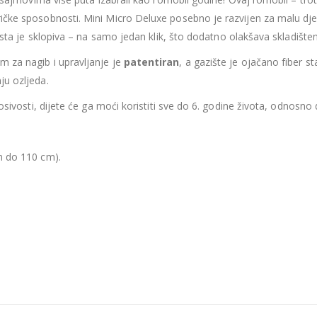
ičke sposobnosti. Mini Micro Deluxe posebno je razvijen za malu dje
i ista je sklopiva – na samo jedan klik, što dodatno olakšava skladište
m za nagib i upravljanje
je
patentiran
, a
gazište
je ojačan
o
fi
ber
sta
ju ozljeda.
nosivosti, dijete će ga moći koristiti sve do 6. godine života, odnos
m do 110 cm).