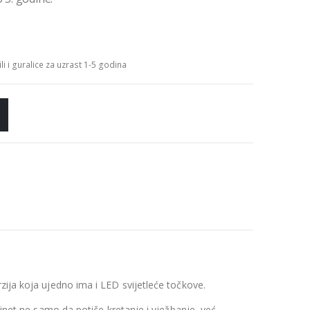
i i guralice za uzrast 1-5 godina
rzija koja ujedno ima i LED svijetleće točkove.
tinet ne samo da potiče kretanje i vježbanje, već