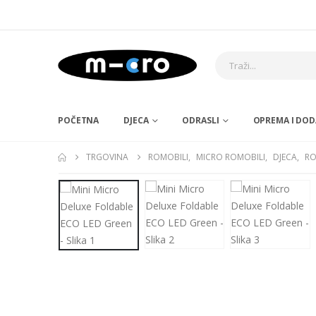
POČETNA
DJECA
ODRASLI
OPREMA I DOD
TRGOVINA
ROMOBILI
,
MICRO ROMOBILI
,
DJECA
,
RO