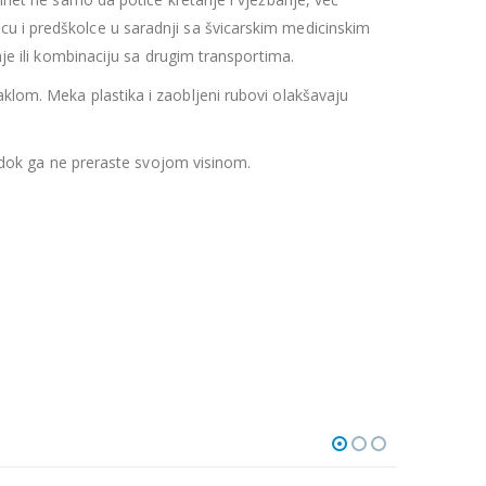
cu i predškolce u s
a
radnji sa švicarskim medicinskim
nje ili kombinaciju sa drugim transportima
.
klom. Meka plastika i zaobljeni rubovi olakšavaju
no dok ga ne preraste svojom visinom.