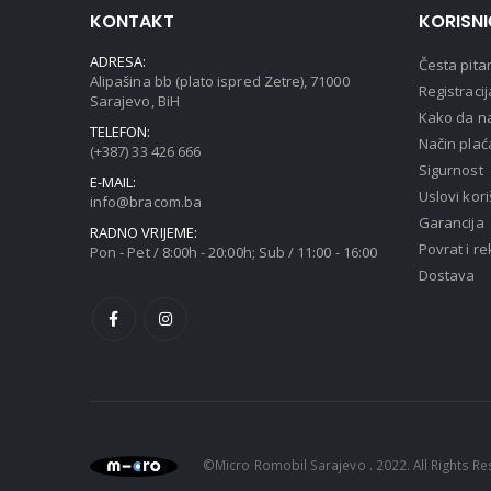
KONTAKT
KORISN
ADRESA:
Česta pita
Alipašina bb (plato ispred Zetre), 71000
Registracij
Sarajevo, BiH
Kako da na
TELEFON:
Način plać
(+387) 33 426 666
Sigurnost
E-MAIL:
Uslovi kori
info@bracom.ba
Garancija
RADNO VRIJEME:
Povrat i r
Pon - Pet / 8:00h - 20:00h; Sub / 11:00 - 16:00
Dostava
©Micro Romobil Sarajevo . 2022. All Rights R