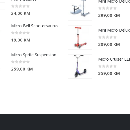
0
out of 5
24,00
KM
0
out of 5
299,00
KM
Micro Bell Scootersaurus (V2)
0
out of 5
19,00
KM
0
out of 5
209,00
KM
Micro Sprite Suspension Pink
0
out of 5
259,00
KM
0
out of 5
359,00
KM