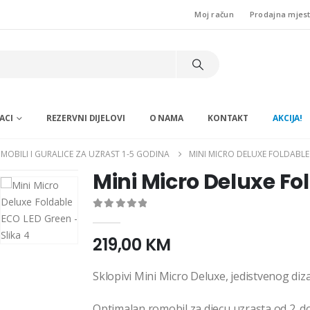
Moj račun
Prodajna mjes
ACI
REZERVNI DIJELOVI
O NAMA
KONTAKT
AKCIJA!
MOBILI I GURALICE ZA UZRAST 1-5 GODINA
MINI MICRO DELUXE FOLDABLE
Mini Micro Deluxe Fo
0
out of 5
219,00
KM
Sklopivi Mini Micro Deluxe, jedistvenog diza
Optimalan romobil za djecu uzrasta od 2. do