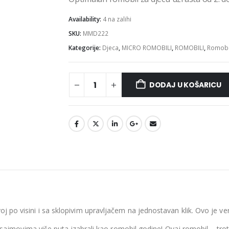
Availability:
4 na zalihi
SKU:
MMD222
Kategorije:
Djeca
,
MICRO ROMOBILI
,
ROMOBILI
,
Romobil
DODAJ U KOŠARICU
oj po visini i sa sklopivim upravljačem na jednostavan klik. Ovo je ve
im sajmovima više puta izabrali kao romobil godine
! Ovaj romobil – tro