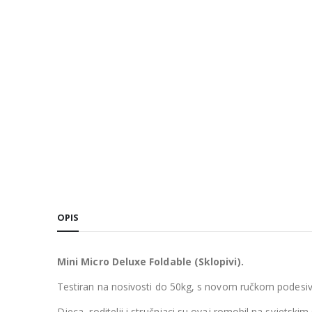
OPIS
Mini Micro Deluxe Foldable (Sklopivi).
Testiran na nosivosti do 50kg,
s novom ručkom
podesiv
Djeca, roditelji i stručnjaci su ovaj romobil na svjetsk