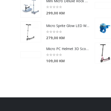
Mini Micro Deluxe Rock & Go LED Ocean Slate
0
out of 5
299,00
KM
Micro Sprite Glow LED White
0
out of 5
279,00
KM
Micro PC Helmet 3D Scootersaurus S
0
out of 5
109,00
KM