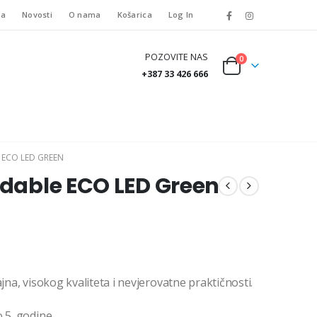
ta
Novosti
O nama
Košarica
Log In
POZOVITE NAS
0
+387 33 426 666
 ECO LED GREEN
ldable ECO LED Green
jna, visokog kvaliteta i nevjerovatne praktičnosti.
 5. godine.