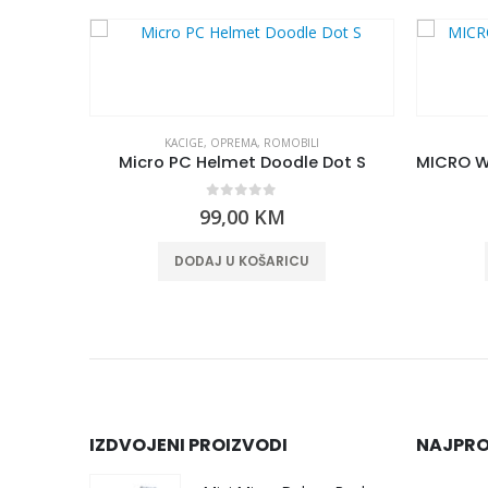
KACIGE
,
OPREMA
,
ROMOBILI
izzers)
Micro PC Helmet Doodle Dot S
0
out of 5
99,00
KM
DODAJ U KOŠARICU
IZDVOJENI PROIZVODI
NAJPRO