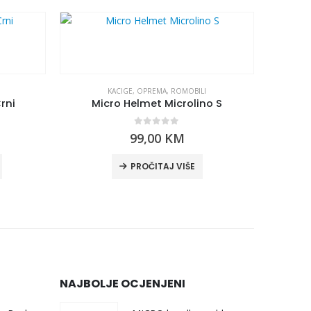
KACIGE
,
OPREMA
,
ROMOBILI
rni
Micro Helmet Microlino S
0
out of 5
99,00
KM
PROČITAJ VIŠE
NAJBOLJE OCJENJENI