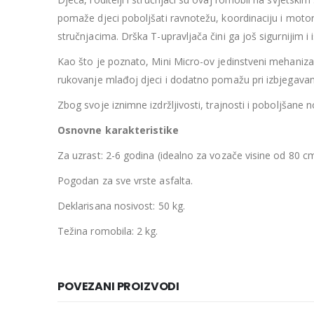
pomaže djeci poboljšati ravnotežu, koordinaciju i motor
stručnjacima. Drška T-
upravljača
čini ga još sigurnijim 
Kao što je poznato, Mini Micro-ov jedinstveni mehaniza
rukovanje mlađoj djeci i
dodatno
pomažu
pri
izbjegavan
Zbog svoje iznimne izdržljivosti, trajnosti i poboljšane 
Osnovne karakteristike
Za uzrast: 2
-6 godina (idealno za vozače visine od 80 c
Pogodan za sve vrste asfalta.
Deklarisana nosivost: 50
kg.
Težina romobila: 2 kg.
POVEZANI PROIZVODI