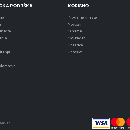
IČKA PODRŠKA
KORISNO
nja
Prodajna mjesta
a
Novosti
ručite
O nama
anja
Moj račun
Košarica
štenja
Kontakt
eklamacije
eserved