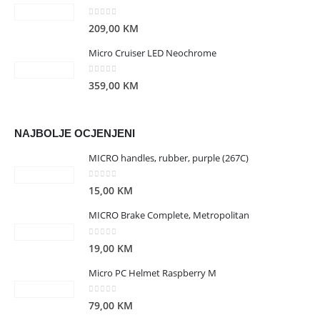
0
out of 5
209,00
KM
Micro Cruiser LED Neochrome
0
out of 5
359,00
KM
NAJBOLJE OCJENJENI
MICRO handles, rubber, purple (267C)
0
out of 5
15,00
KM
MICRO Brake Complete, Metropolitan
0
out of 5
19,00
KM
Micro PC Helmet Raspberry M
0
out of 5
79,00
KM