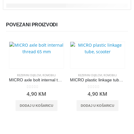
POVEZANI PROIZVODI
REZERVNI DIJELOVI
,
ROMOBILI
REZERVNI DIJELOVI
,
ROMOBILI
MICRO axle bolt internal thread 65 mm
MICRO plastic linkage tube, scooter
0
out of 5
0
out of 5
4,90
KM
4,90
KM
DODAJ U KOŠARICU
DODAJ U KOŠARICU