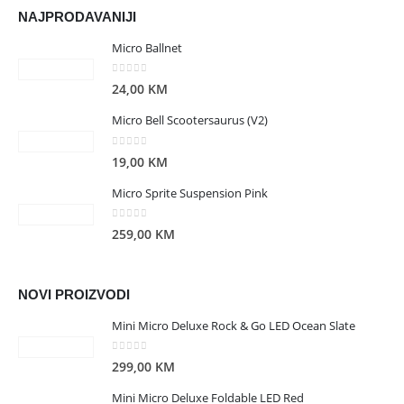
NAJPRODAVANIJI
Micro Ballnet
0
out of 5
24,00
KM
Micro Bell Scootersaurus (V2)
0
out of 5
19,00
KM
Micro Sprite Suspension Pink
0
out of 5
259,00
KM
NOVI PROIZVODI
Mini Micro Deluxe Rock & Go LED Ocean Slate
0
out of 5
299,00
KM
Mini Micro Deluxe Foldable LED Red