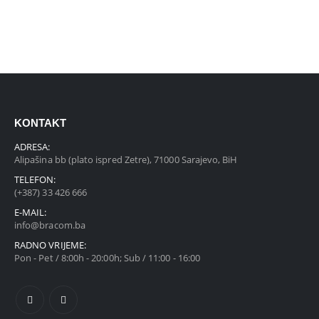
KONTAKT
ADRESA:
Alipašina bb (plato ispred Zetre), 71000 Sarajevo, BiH
TELEFON:
(+387) 33 426 666
E-MAIL:
info@bracom.ba
RADNO VRIJEME:
Pon - Pet / 8:00h - 20:00h; Sub / 11:00 - 16:00