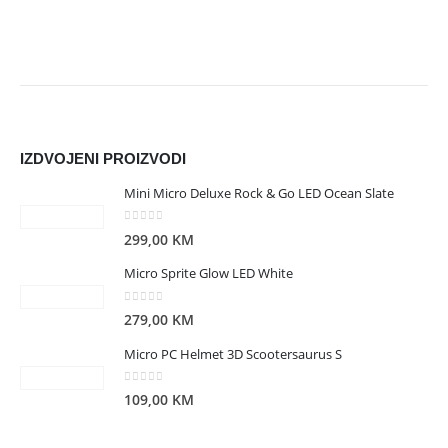
IZDVOJENI PROIZVODI
Mini Micro Deluxe Rock & Go LED Ocean Slate
0
out of 5
299,00
KM
Micro Sprite Glow LED White
0
out of 5
279,00
KM
Micro PC Helmet 3D Scootersaurus S
0
out of 5
109,00
KM