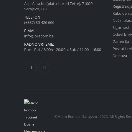
Alipašina bb (plato ispred Zetre), 71000
Registracij
Sarajevo, BiH
Kako da na
TELEFON:
Način plać
(+387) 33 426 666
Sigurnost
E-MAIL:
Uslovi kori
info@bracom.ba
Garancija
RADNO VRIJEME:
Povrat i re
Pon - Pet / 8:00h - 20:00h; Sub / 11:00 - 16:00
Dostava
©Micro Romobil Sarajevo . 2022. All Rights Re