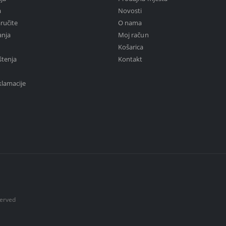
a
Novosti
ručite
O nama
anja
Moj račun
Košarica
štenja
Kontakt
klamacije
served