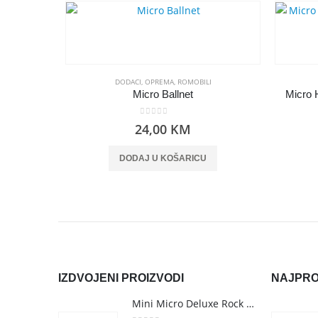
DODACI
,
OPREMA
,
ROMOBILI
Micro Ballnet
Micro 
0
out of 5
24,00
KM
DODAJ U KOŠARICU
IZDVOJENI PROIZVODI
NAJPRO
Mini Micro Deluxe Rock & Go LED Ocean Slate