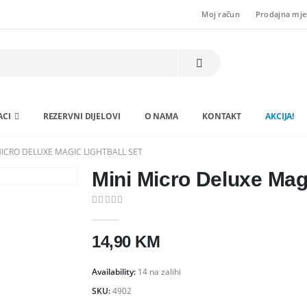
Moj račun
Prodajna mje
ACI
REZERVNI DIJELOVI
O NAMA
KONTAKT
AKCIJA!
MICRO DELUXE MAGIC LIGHTBALL SET
Mini Micro Deluxe Magi
0
out of 5
14,90
KM
Availability:
14 na zalihi
SKU:
4902