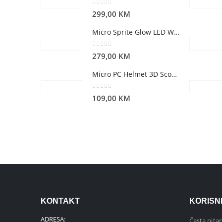
0
out of 5
299,00
KM
Micro Sprite Glow LED White
0
out of 5
279,00
KM
Micro PC Helmet 3D Scootersaurus S
0
out of 5
109,00
KM
KONTAKT
KORISN
ADRESA:
Česta pitan