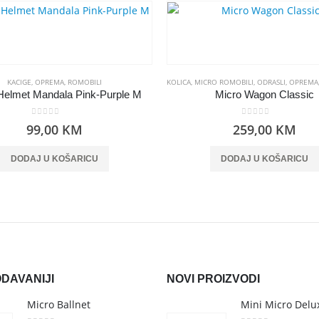
KACIGE
,
OPREMA
,
ROMOBILI
KOLICA
,
MICRO ROMOBILI
,
ODRASLI
,
OPREMA
Helmet Mandala Pink-Purple M
Micro Wagon Classic
0
out of 5
0
out of 5
99,00
KM
259,00
KM
DODAJ U KOŠARICU
DODAJ U KOŠARICU
DAVANIJI
NOVI PROIZVODI
Micro Ballnet