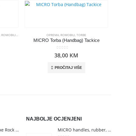
,
ROMOBILI
,
SA KOFEROM
OPREMA
,
ROMOBILI
,
TORBE
MICRO Torba (Handbag) Tackice
MICR
0
out of 5
38,00
KM
PROČITAJ VIŠE
NAJBOLJE OCJENJENI
Mini Micro Deluxe Rock & Go LED Ocean Slate
MICRO handles, rubber, purple (267C)