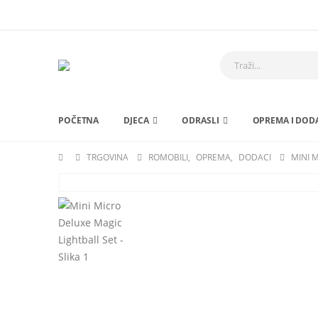
POČETNA
DJECA
ODRASLI
OPREMA I DOD
TRGOVINA
ROMOBILI
,
OPREMA
,
DODACI
MINI 