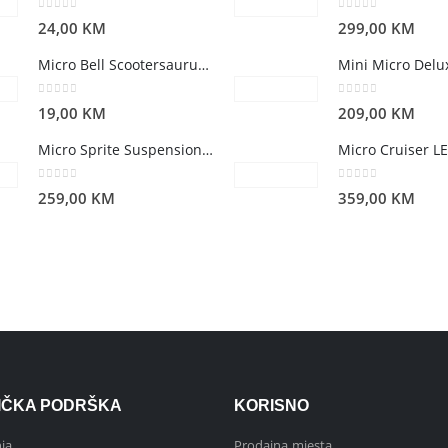
0
out of 5
0
out of 5
24,00
KM
299,00
KM
Micro Bell Scootersaurus (V2)
0
out of 5
0
out of 5
19,00
KM
209,00
KM
Micro Sprite Suspension Pink
0
out of 5
0
out of 5
259,00
KM
359,00
KM
IČKA PODRŠKA
KORISNO
ja
Prodajna mjesta