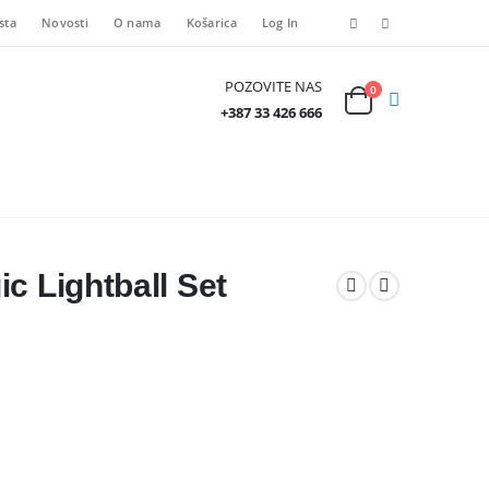
sta
Novosti
O nama
Košarica
Log In
POZOVITE NAS
0
+387 33 426 666
c Lightball Set