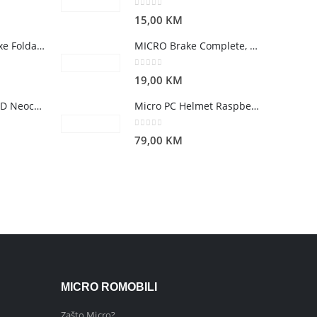
0
out of 5
15,00
KM
Mini Micro Deluxe Foldable LED Red
MICRO Brake Complete, Metropolitan
0
out of 5
19,00
KM
Micro Cruiser LED Neochrome
Micro PC Helmet Raspberry M
0
out of 5
79,00
KM
MICRO ROMOBILI
Zašto Micro?