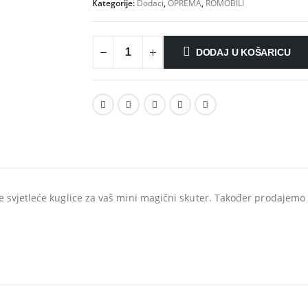
Kategorije:
Dodaci
,
OPREMA
,
ROMOBILI
DODAJ U KOŠARICU
svjetleće kuglice za vaš mini magični skuter. Također prodajemo 