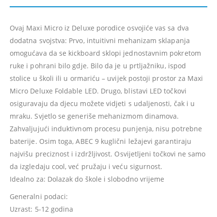
Ovaj Maxi Micro iz Deluxe porodice osvojiće vas sa dva
dodatna svojstva: Prvo, intuitivni mehanizam sklapanja
omogućava da se kickboard sklopi jednostavnim pokretom
ruke i pohrani bilo gdje. Bilo da je u prtljažniku, ispod
stolice u školi ili u ormariću – uvijek postoji prostor za Maxi
Micro Deluxe Foldable LED. Drugo, blistavi LED točkovi
osiguravaju da djecu možete vidjeti s udaljenosti, čak i u
mraku. Svjetlo se generiše mehanizmom dinamova.
Zahvaljujući induktivnom procesu punjenja, nisu potrebne
baterije. Osim toga, ABEC 9 kuglični ležajevi garantiraju
najvišu preciznost i izdržljivost. Osvijetljeni točkovi ne samo
da izgledaju cool, već pružaju i veću sigurnost.
Idealno za: Dolazak do škole i slobodno vrijeme
Generalni podaci:
Uzrast: 5-12 godina