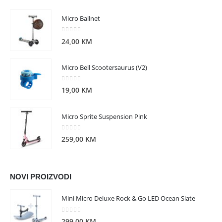
Micro Ballnet
0
out of 5
24,00
KM
Micro Bell Scootersaurus (V2)
0
out of 5
19,00
KM
Micro Sprite Suspension Pink
0
out of 5
259,00
KM
NOVI PROIZVODI
Mini Micro Deluxe Rock & Go LED Ocean Slate
0
out of 5
299,00
KM