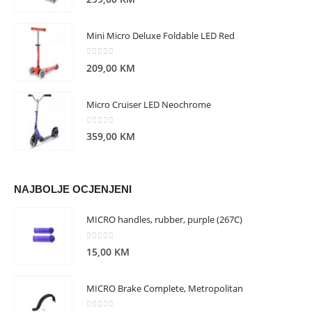
Mini Micro Deluxe Foldable LED Red
0
out of 5
209,00
KM
Micro Cruiser LED Neochrome
0
out of 5
359,00
KM
NAJBOLJE OCJENJENI
MICRO handles, rubber, purple (267C)
0
out of 5
15,00
KM
MICRO Brake Complete, Metropolitan