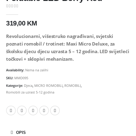
0
out of 5
319,00
KM
Revolucionarni, višestruko nagrađivani, svjetski
poznati romobil / trotinet: Maxi Micro Deluxe, za
školsku djecu djecu uzrasta 5 – 12 godina. LED svijetleći
točkovi + sklopivi mehanizam.
Availability:
Nema na zalihi
SKU:
MMD095
Kategorije:
Djeca
,
MICRO ROMOBILI
,
ROMOBILI
,
Romobili za uzrast 5-12 godina
OPIS