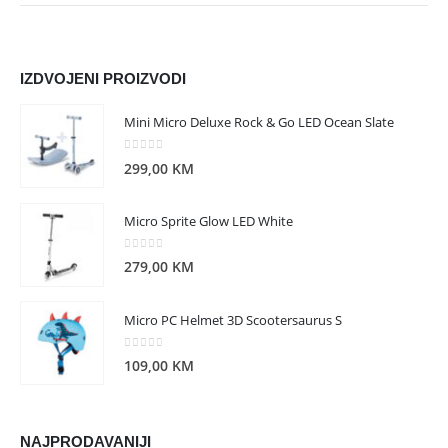
IZDVOJENI PROIZVODI
Mini Micro Deluxe Rock & Go LED Ocean Slate
0
out of 5
299,00
KM
Micro Sprite Glow LED White
0
out of 5
279,00
KM
Micro PC Helmet 3D Scootersaurus S
0
out of 5
109,00
KM
NAJPRODAVANIJI