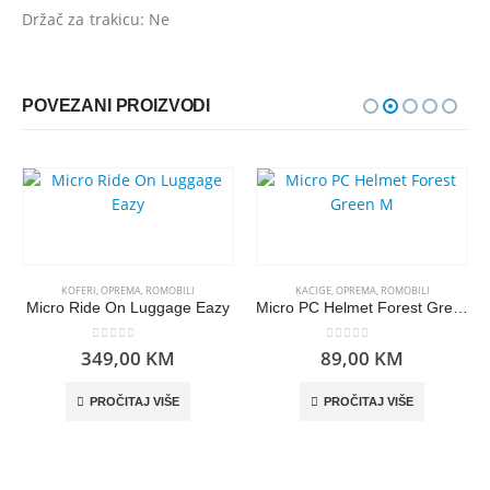
Držač za trakicu: Ne
POVEZANI PROIZVODI
KOFERI
,
OPREMA
,
ROMOBILI
KACIGE
,
OPREMA
,
ROMOBILI
Micro Ride On Luggage Eazy
Micro PC Helmet Forest Green M
0
out of 5
0
out of 5
349,00
KM
89,00
KM
PROČITAJ VIŠE
PROČITAJ VIŠE