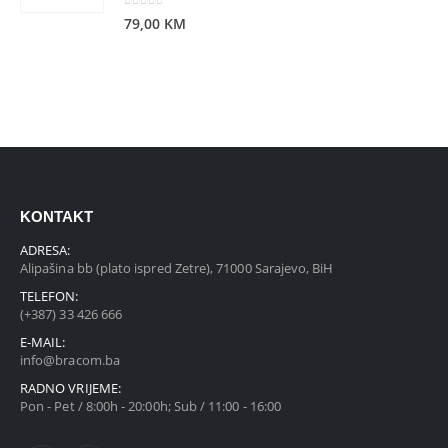
0
out of 5
79,00
KM
KONTAKT
ADRESA:
Alipašina bb (plato ispred Zetre), 71000 Sarajevo, BiH
TELEFON:
(+387) 33 426 666
E-MAIL:
info@bracom.ba
RADNO VRIJEME:
Pon - Pet / 8:00h - 20:00h; Sub / 11:00 - 16:00