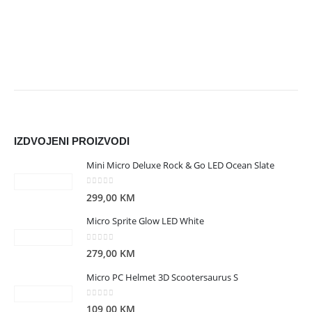
IZDVOJENI PROIZVODI
Mini Micro Deluxe Rock & Go LED Ocean Slate
0
out of 5
299,00
KM
Micro Sprite Glow LED White
0
out of 5
279,00
KM
Micro PC Helmet 3D Scootersaurus S
0
out of 5
109,00
KM