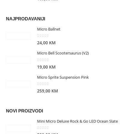
NAJPRODAVANIJI
Micro Ballnet
0
out of 5
24,00
KM
Micro Bell Scootersaurus (V2)
0
out of 5
19,00
KM
Micro Sprite Suspension Pink
0
out of 5
259,00
KM
NOVI PROIZVODI
Mini Micro Deluxe Rock & Go LED Ocean Slate
0
out of 5