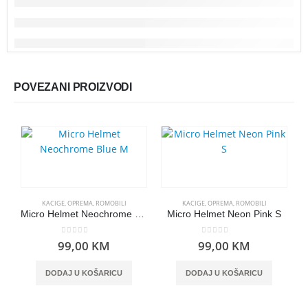
POVEZANI PROIZVODI
KACIGE
,
OPREMA
,
ROMOBILI
KACIGE
,
OPREMA
,
ROMOBILI
Micro Helmet Neochrome Blue M
Micro Helmet Neon Pink S
0
out of 5
0
out of 5
99,00
KM
99,00
KM
DODAJ U KOŠARICU
DODAJ U KOŠARICU