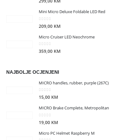
299,00
KM
Mini Micro Deluxe Foldable LED Red
0
out of 5
209,00
KM
Micro Cruiser LED Neochrome
0
out of 5
359,00
KM
NAJBOLJE OCJENJENI
MICRO handles, rubber, purple (267C)
0
out of 5
15,00
KM
MICRO Brake Complete, Metropolitan
0
out of 5
19,00
KM
Micro PC Helmet Raspberry M