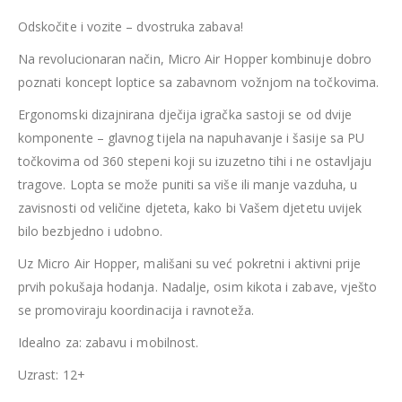
Odskočite i vozite – dvostruka zabava!
Na revolucionaran način, Micro Air Hopper kombinuje dobro
poznati koncept loptice sa zabavnom vožnjom na točkovima.
Ergonomski dizajnirana dječija igračka sastoji se od dvije
komponente – glavnog tijela na napuhavanje i šasije sa PU
točkovima od 360 stepeni koji su izuzetno tihi i ne ostavljaju
tragove. Lopta se može puniti sa više ili manje vazduha, u
zavisnosti od veličine djeteta, kako bi Vašem djetetu uvijek
bilo bezbjedno i udobno.
Uz Micro Air Hopper, mališani su već pokretni i aktivni prije
prvih pokušaja hodanja. Nadalje, osim kikota i zabave, vješto
se promoviraju koordinacija i ravnoteža.
Idealno za: zabavu i mobilnost.
Uzrast: 12+