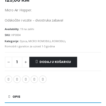
Micro Air Hopper.
Odskočite i vozite – dvostruka zabava!
Availability:
19 na zalihi
SKU:
HP0004
Kategorije:
Djeca
,
MICRO ROMOBILI
,
ROMOBILI
,
Romobili i guralice za uzrast 1-5 godina
DODAJ U KOŠARICU
OPIS