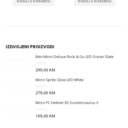
DODAJ U KOŠARICU
DODAJ U KOŠARICU
IZDVOJENI PROIZVODI
Mini Micro Deluxe Rock & Go LED Ocean Slate
0
out of 5
299,00
KM
Micro Sprite Glow LED White
0
out of 5
279,00
KM
Micro PC Helmet 3D Scootersaurus S
0
out of 5
109,00
KM