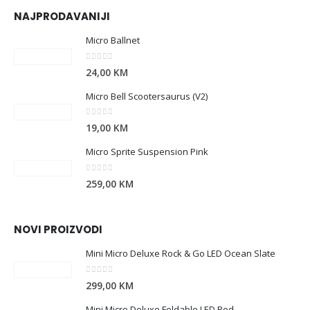
NAJPRODAVANIJI
Micro Ballnet
0
out of 5
24,00
KM
Micro Bell Scootersaurus (V2)
0
out of 5
19,00
KM
Micro Sprite Suspension Pink
0
out of 5
259,00
KM
NOVI PROIZVODI
Mini Micro Deluxe Rock & Go LED Ocean Slate
0
out of 5
299,00
KM
Mini Micro Deluxe Foldable LED Red