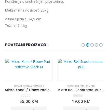
Korištenje u unutrašnjim prostorima.
Maksimalna nosivost: 25kg
Visina sjedala: 24,5 cm
Težina: 2,4 kg
POVEZANI PROIZVODI
DODACI
,
OPREMA
,
ROMOBILI
DODACI
,
OPREMA
,
ROMOBILI
Micro Knee-/ Elbow Pad reflective Black M
Micro Bell Scootersaurus (V2)
0
out of 5
0
out of 5
55,00
KM
19,00
KM