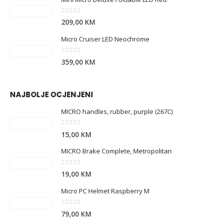
0
out of 5
209,00
KM
Micro Cruiser LED Neochrome
0
out of 5
359,00
KM
NAJBOLJE OCJENJENI
MICRO handles, rubber, purple (267C)
0
out of 5
15,00
KM
MICRO Brake Complete, Metropolitan
0
out of 5
19,00
KM
Micro PC Helmet Raspberry M
0
out of 5
79,00
KM