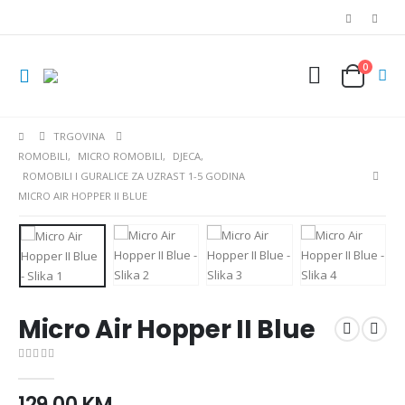
0
TRGOVINA
ROMOBILI
,
MICRO ROMOBILI
,
DJECA
,
ROMOBILI I GURALICE ZA UZRAST 1-5 GODINA
MICRO AIR HOPPER II BLUE
Micro Air Hopper II Blue
0
out of 5
129,00
KM