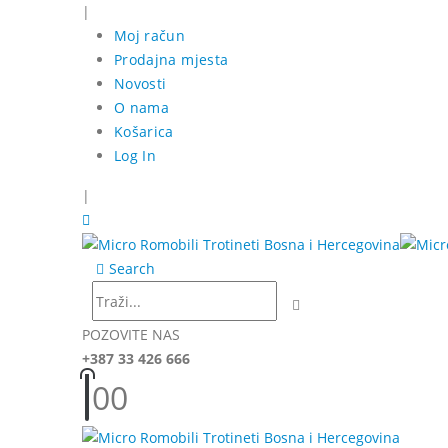
|
Moj račun
Prodajna mjesta
Novosti
O nama
Košarica
Log In
|
Search
POZOVITE NAS
+387 33 426 666
0
0