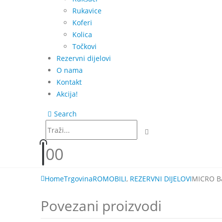
Rukavice
Koferi
Kolica
Točkovi
Rezervni dijelovi
O nama
Kontakt
Akcija!
Search
0
0
Home
Trgovina
ROMOBILI
,
REZERVNI DIJELOVI
MICRO Ba
Povezani proizvodi