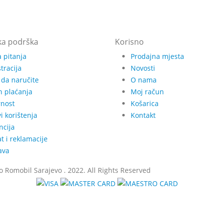
ka podrška
Korisno
 pitanja
Prodajna mjesta
tracija
Novosti
 da naručite
O nama
n plaćanja
Moj račun
rnost
Košarica
i korištenja
Kontakt
ncija
t i reklamacije
ava
 Romobil Sarajevo . 2022. All Rights Reserved