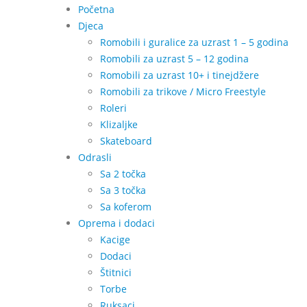
Početna
Djeca
Romobili i guralice za uzrast 1 – 5 godina
Romobili za uzrast 5 – 12 godina
Romobili za uzrast 10+ i tinejdžere
Romobili za trikove / Micro Freestyle
Roleri
Klizaljke
Skateboard
Odrasli
Sa 2 točka
Sa 3 točka
Sa koferom
Oprema i dodaci
Kacige
Dodaci
Štitnici
Torbe
Ruksaci