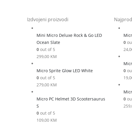
Izdvojeni proizvodi
Najprod
Mini Micro Deluxe Rock & Go LED
Micr
Ocean Slate
0
out
0
out of 5
24,
299,00
KM
Micr
Micro Sprite Glow LED White
0
out
0
out of 5
19,
279,00
KM
Micr
Micro PC Helmet 3D Scootersaurus
0
out
S
259
0
out of 5
109,00
KM