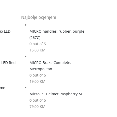
Najbolje ocjenjeni
Go LED
MICRO handles, rubber, purple
(267C)
0
out of 5
15,00
KM
e LED Red
MICRO Brake Complete,
Metropolitan
0
out of 5
19,00
KM
ome
Micro PC Helmet Raspberry M
0
out of 5
79,00
KM