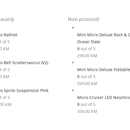
avaniji
Novi proizvodi
o Ballnet
Mini Micro Deluxe Rock & 
 of 5
Ocean Slate
00
KM
0
out of 5
299,00
KM
o Bell Scootersaurus (V2)
 of 5
Mini Micro Deluxe Foldabl
00
KM
0
out of 5
209,00
KM
o Sprite Suspension Pink
 of 5
Micro Cruiser LED Neochr
,00
KM
0
out of 5
359,00
KM