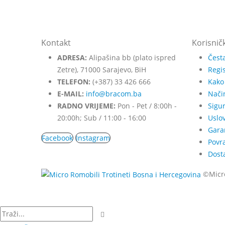
Kontakt
Korisnič
ADRESA:
Alipašina bb (plato ispred
Česta
Zetre), 71000 Sarajevo, BiH
Regis
TELEFON:
(+387) 33 426 666
Kako
E-MAIL:
info@bracom.ba
Nači
RADNO VRIJEME:
Pon - Pet / 8:00h -
Sigu
20:00h; Sub / 11:00 - 16:00
Uslov
Gara
Facebook
Instagram
Povra
Dost
©Micro