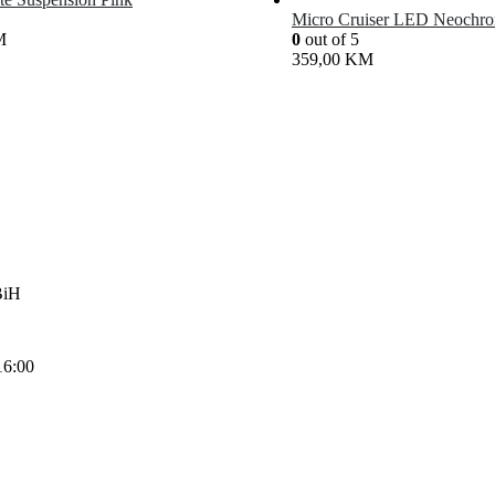
Micro Cruiser LED Neochr
M
0
out of 5
359,00
KM
BiH
16:00