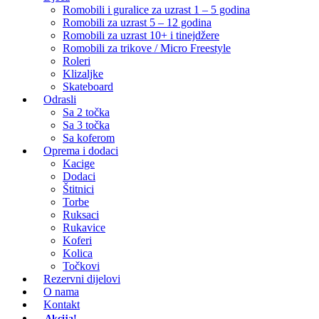
Romobili i guralice za uzrast 1 – 5 godina
Romobili za uzrast 5 – 12 godina
Romobili za uzrast 10+ i tinejdžere
Romobili za trikove / Micro Freestyle
Roleri
Klizaljke
Skateboard
Odrasli
Sa 2 točka
Sa 3 točka
Sa koferom
Oprema i dodaci
Kacige
Dodaci
Štitnici
Torbe
Ruksaci
Rukavice
Koferi
Kolica
Točkovi
Rezervni dijelovi
O nama
Kontakt
Akcija!