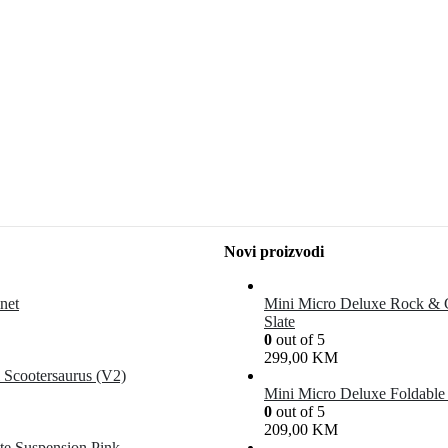
Novi proizvodi
net
Mini Micro Deluxe Rock &
Slate
0
out of 5
299,00
KM
 Scootersaurus (V2)
Mini Micro Deluxe Foldabl
0
out of 5
209,00
KM
te Suspension Pink