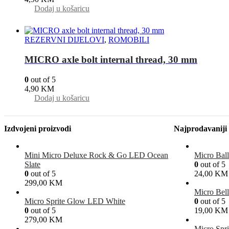
Dodaj u košaricu
REZERVNI DIJELOVI
,
ROMOBILI
MICRO axle bolt internal thread, 30 mm
0
out of 5
4,90
KM
Dodaj u košaricu
Izdvojeni proizvodi
Najprodavaniji
Mini Micro Deluxe Rock & Go LED Ocean
Micro Ball
Slate
0
out of 5
0
out of 5
24,00
KM
299,00
KM
Micro Bell
Micro Sprite Glow LED White
0
out of 5
0
out of 5
19,00
KM
279,00
KM
Micro Spri