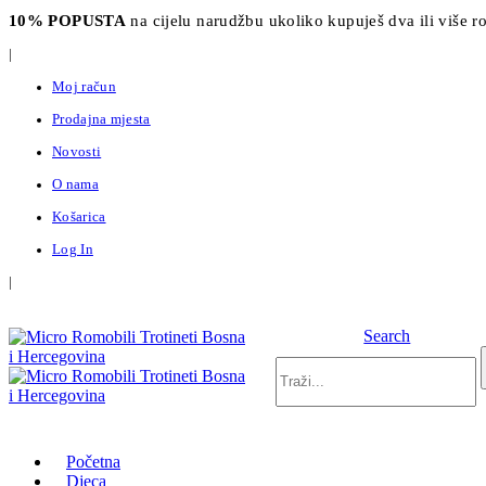
10% POPUSTA
na cijelu narudžbu ukoliko kupuješ dva ili više
|
Moj račun
Prodajna mjesta
Novosti
O nama
Košarica
Log In
|
Search
Početna
Djeca