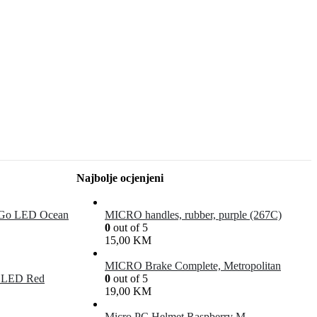
Najbolje ocjenjeni
 Go LED Ocean
MICRO handles, rubber, purple (267C)
0
out of 5
15,00
KM
MICRO Brake Complete, Metropolitan
e LED Red
0
out of 5
19,00
KM
Micro PC Helmet Raspberry M