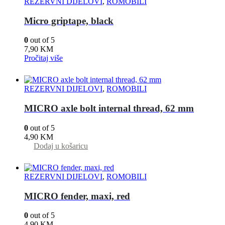
REZERVNI DIJELOVI
,
ROMOBILI
Micro griptape, black
0
out of 5
7,90
KM
Pročitaj više
REZERVNI DIJELOVI
,
ROMOBILI
MICRO axle bolt internal thread, 62 mm
0
out of 5
4,90
KM
Dodaj u košaricu
REZERVNI DIJELOVI
,
ROMOBILI
MICRO fender, maxi, red
0
out of 5
4,90
KM