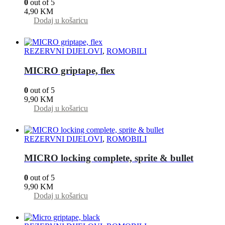
0
out of 5
4,90
KM
Dodaj u košaricu
REZERVNI DIJELOVI
,
ROMOBILI
MICRO griptape, flex
0
out of 5
9,90
KM
Dodaj u košaricu
REZERVNI DIJELOVI
,
ROMOBILI
MICRO locking complete, sprite & bullet
0
out of 5
9,90
KM
Dodaj u košaricu