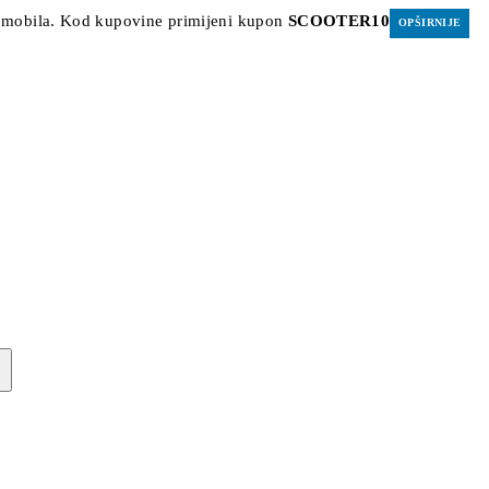
 romobila. Kod kupovine primijeni kupon
SCOOTER10
OPŠIRNIJE