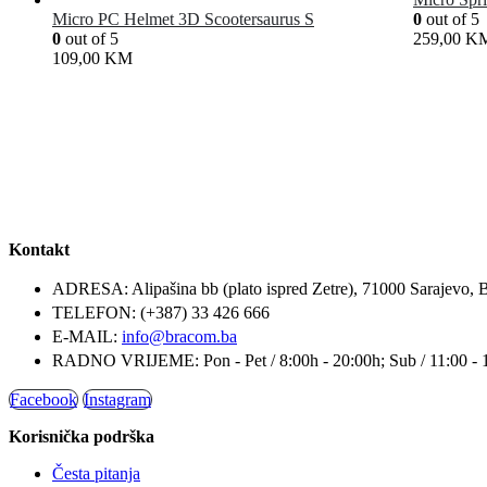
Micro PC Helmet 3D Scootersaurus S
0
out of 5
0
out of 5
259,00
K
109,00
KM
Kontakt
ADRESA:
Alipašina bb (plato ispred Zetre), 71000 Sarajevo, 
TELEFON:
(+387) 33 426 666
E-MAIL:
info@bracom.ba
RADNO VRIJEME:
Pon - Pet / 8:00h - 20:00h; Sub / 11:00 - 
Facebook
Instagram
Korisnička podrška
Česta pitanja