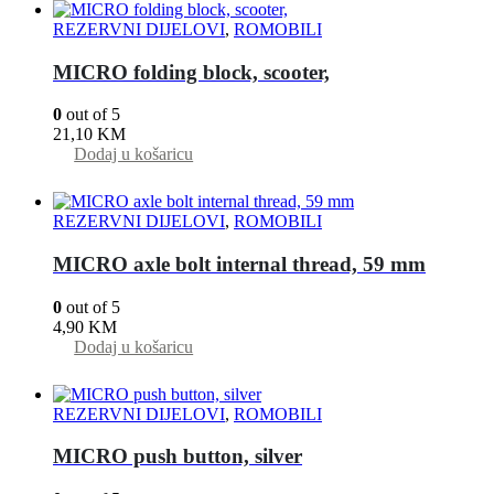
REZERVNI DIJELOVI
,
ROMOBILI
MICRO folding block, scooter,
0
out of 5
21,10
KM
Dodaj u košaricu
REZERVNI DIJELOVI
,
ROMOBILI
MICRO axle bolt internal thread, 59 mm
0
out of 5
4,90
KM
Dodaj u košaricu
REZERVNI DIJELOVI
,
ROMOBILI
MICRO push button, silver