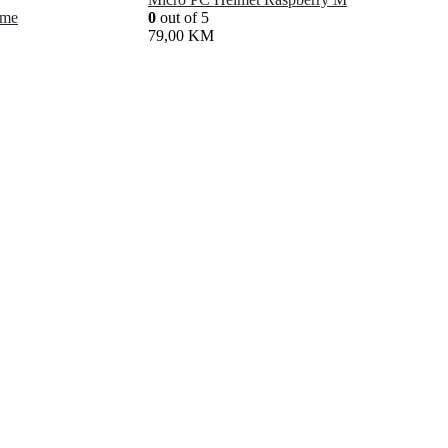
ome
0
out of 5
79,00
KM