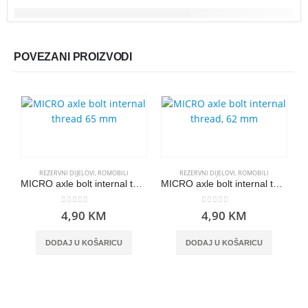
POVEZANI PROIZVODI
REZERVNI DIJELOVI
,
ROMOBILI
REZERVNI DIJELOVI
,
ROMOBILI
MICRO axle bolt internal thread 65 mm
MICRO axle bolt internal thread, 62 mm
0
out of 5
0
out of 5
4,90
KM
4,90
KM
DODAJ U KOŠARICU
DODAJ U KOŠARICU