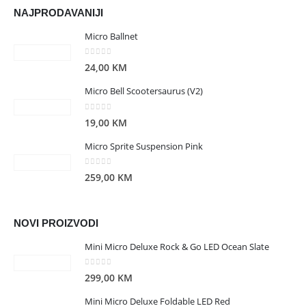
NAJPRODAVANIJI
Micro Ballnet
0
out of 5
24,00
KM
Micro Bell Scootersaurus (V2)
0
out of 5
19,00
KM
Micro Sprite Suspension Pink
0
out of 5
259,00
KM
NOVI PROIZVODI
Mini Micro Deluxe Rock & Go LED Ocean Slate
0
out of 5
299,00
KM
Mini Micro Deluxe Foldable LED Red