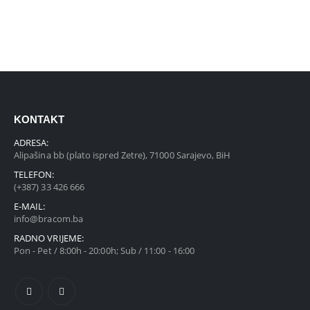
KONTAKT
ADRESA:
Alipašina bb (plato ispred Zetre), 71000 Sarajevo, BiH
TELEFON:
(+387) 33 426 666
E-MAIL:
info@bracom.ba
RADNO VRIJEME:
Pon - Pet / 8:00h - 20:00h; Sub / 11:00 - 16:00