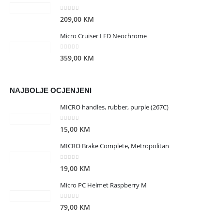
0
out of 5
209,00
KM
Micro Cruiser LED Neochrome
0
out of 5
359,00
KM
NAJBOLJE OCJENJENI
MICRO handles, rubber, purple (267C)
0
out of 5
15,00
KM
MICRO Brake Complete, Metropolitan
0
out of 5
19,00
KM
Micro PC Helmet Raspberry M
0
out of 5
79,00
KM