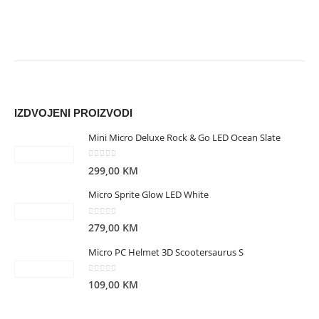
IZDVOJENI PROIZVODI
Mini Micro Deluxe Rock & Go LED Ocean Slate
0
out of 5
299,00
KM
Micro Sprite Glow LED White
0
out of 5
279,00
KM
Micro PC Helmet 3D Scootersaurus S
0
out of 5
109,00
KM