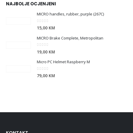
NAJBOLJE OCJENJENI
MICRO handles, rubber, purple (267C)
0
out of 5
15,00
KM
MICRO Brake Complete, Metropolitan
0
out of 5
19,00
KM
Micro PC Helmet Raspberry M
0
out of 5
79,00
KM
KONTAKT