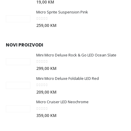
19,00
KM
Micro Sprite Suspension Pink
0
out of 5
259,00
KM
NOVI PROIZVODI
Mini Micro Deluxe Rock & Go LED Ocean Slate
0
out of 5
299,00
KM
Mini Micro Deluxe Foldable LED Red
0
out of 5
209,00
KM
Micro Cruiser LED Neochrome
0
out of 5
359,00
KM