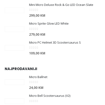
Mini Micro Deluxe Rock & Go LED Ocean Slate
0
out of 5
299,00
KM
Micro Sprite Glow LED White
0
out of 5
279,00
KM
Micro PC Helmet 3D Scootersaurus S
0
out of 5
109,00
KM
NAJPRODAVANIJI
Micro Ballnet
0
out of 5
24,00
KM
Micro Bell Scootersaurus (V2)
0
out of 5