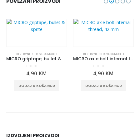
POVEZANI PROIZVODI
REZERVNI DIJELOVI
,
ROMOBILI
REZERVNI DIJELOVI
,
ROMOBILI
MICRO griptape, bullet & sprite
MICRO axle bolt internal thread, 42 mm
0
out of 5
0
out of 5
4,90
KM
4,90
KM
DODAJ U KOŠARICU
DODAJ U KOŠARICU
IZDVOJENI PROIZVODI