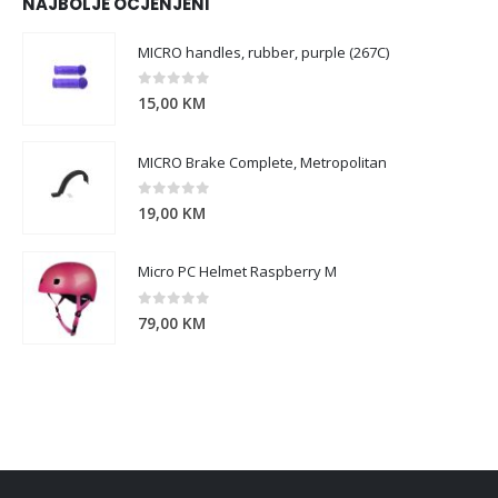
NAJBOLJE OCJENJENI
MICRO handles, rubber, purple (267C)
0
out of 5
15,00
KM
MICRO Brake Complete, Metropolitan
0
out of 5
19,00
KM
Micro PC Helmet Raspberry M
0
out of 5
79,00
KM