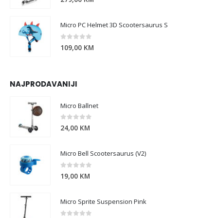
Micro PC Helmet 3D Scootersaurus S
0
out of 5
109,00
KM
NAJPRODAVANIJI
Micro Ballnet
0
out of 5
24,00
KM
Micro Bell Scootersaurus (V2)
0
out of 5
19,00
KM
Micro Sprite Suspension Pink