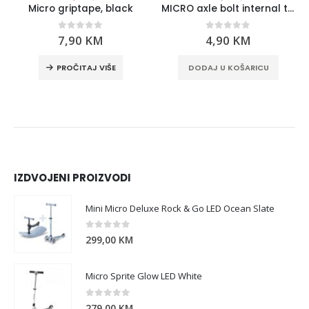
Micro griptape, black
MICRO axle bolt internal thread, 62 mm
0
out of 5
0
out of 5
7,90
KM
4,90
KM
PROČITAJ VIŠE
DODAJ U KOŠARICU
IZDVOJENI PROIZVODI
Mini Micro Deluxe Rock & Go LED Ocean Slate
0
out of 5
299,00
KM
Micro Sprite Glow LED White
0
out of 5
279,00
KM