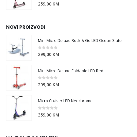
0
out of 5
259,00
KM
NOVI PROIZVODI
Mini Micro Deluxe Rock & Go LED Ocean Slate
0
out of 5
299,00
KM
Mini Micro Deluxe Foldable LED Red
0
out of 5
209,00
KM
Micro Cruiser LED Neochrome
0
out of 5
359,00
KM