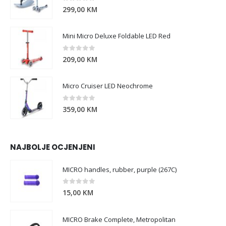
0
out of 5
299,00
KM
Mini Micro Deluxe Foldable LED Red
0
out of 5
209,00
KM
Micro Cruiser LED Neochrome
0
out of 5
359,00
KM
NAJBOLJE OCJENJENI
MICRO handles, rubber, purple (267C)
0
out of 5
15,00
KM
MICRO Brake Complete, Metropolitan