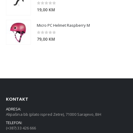
0
out of 5
19,00
KM
Micro PC Helmet Raspberry M
0
out of 5
79,00
KM
KONTAKT
ADRESA:
Alipašina bb (plato ispred Zetre), 71000 Sarajevo, BiH
TELEFON:
(+387) 33 426 666