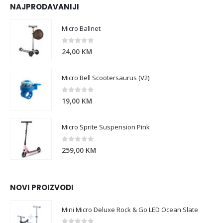
NAJPRODAVANIJI
Micro Ballnet
0
out of 5
24,00
KM
Micro Bell Scootersaurus (V2)
0
out of 5
19,00
KM
Micro Sprite Suspension Pink
0
out of 5
259,00
KM
NOVI PROIZVODI
Mini Micro Deluxe Rock & Go LED Ocean Slate