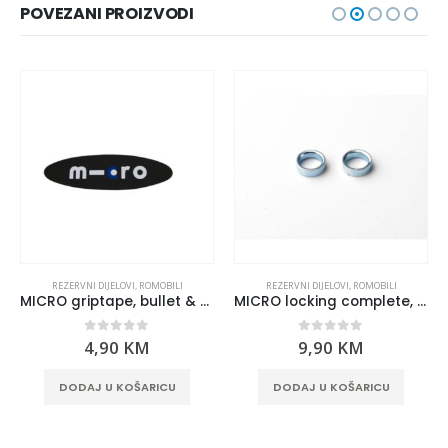
POVEZANI PROIZVODI
REZERVNI DIJELOVI
,
ROMOBILI
REZERVNI DIJELOVI
,
ROMOBILI
MICRO griptape, bullet & sprite
MICRO locking complete, sprite & bullet
0
out of 5
0
out of 5
4,90
KM
9,90
KM
DODAJ U KOŠARICU
DODAJ U KOŠARICU