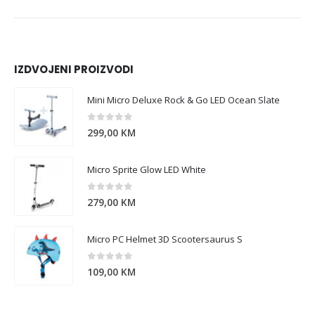
IZDVOJENI PROIZVODI
Mini Micro Deluxe Rock & Go LED Ocean Slate
0
out of 5
299,00
KM
Micro Sprite Glow LED White
0
out of 5
279,00
KM
Micro PC Helmet 3D Scootersaurus S
0
out of 5
109,00
KM