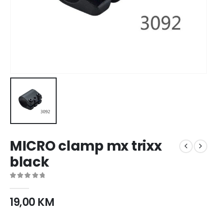
MICRO clamp mx trixx
black
0
out of 5
19,00
KM