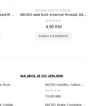
I
REZERVNI DIJELOVI
,
ROMOBILI
MICRO axle bolt internal thread,19 mm
MICRO axle bolt internal thread, 44,5 mm
0
out of 5
4,90
KM
DODAJ U KOŠARICU
NAJBOLJE OCJENJENI
Mini Micro Deluxe Rock & Go LED Ocean Slate
MICRO handles, rubber, purple (267C)
0
out of 5
15,00
KM
Mini Micro Deluxe Foldable LED Red
MICRO Brake Complete, Metropolitan