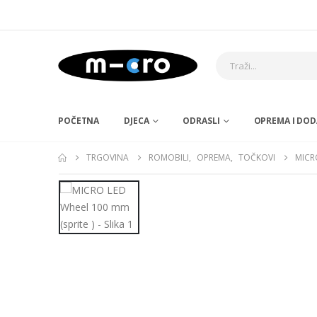
POČETNA
DJECA
ODRASLI
OPREMA I DOD
TRGOVINA
ROMOBILI
,
OPREMA
,
TOČKOVI
MICR