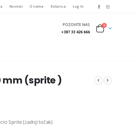
ta
Novosti
O nama
Košarica
Log In
POZOVITE NAS
0
+387 33 426 666
 mm (sprite )
o Sprite (zadnji točak)