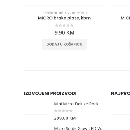
REZERVNI DIJELOVI
,
ROMOBILI
MICRO spacer between bearings 10.25 mm
MICRO brake plate, kbm
MICR
0
out of 5
9,90
KM
DODAJ U KOŠARICU
IZDVOJENI PROIZVODI
NAJPRO
Mini Micro Deluxe Rock & Go LED Ocean Slate
0
out of 5
299,00
KM
Micro Sprite Glow LED White