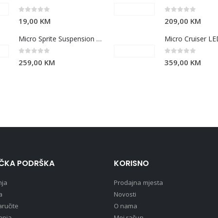
0
out of 5
0
out of 5
19,00
KM
209,00
KM
Micro Sprite Suspension Pink
0
out of 5
0
out of 5
259,00
KM
359,00
KM
IČKA PODRŠKA
KORISNO
nja
Prodajna mjesta
a
Novosti
ručite
O nama
anja
Moj račun