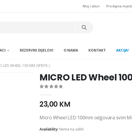
Moj račun
Prodajna mjes
ACI
REZERVNI DIJELOVI
O NAMA
KONTAKT
AKCIJA!
O LED WHEEL 100 MM (SPRITE )
MICRO LED Wheel 100
0
out of 5
23,00
KM
Micro Wheel LED 100mm odgovara svim Micr
Availability:
Nema na zalihi