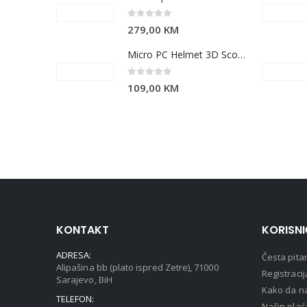
0
out of 5
279,00
KM
Micro PC Helmet 3D Scootersaurus S
0
out of 5
109,00
KM
KONTAKT
KORISN
ADRESA:
Česta pita
Alipašina bb (plato ispred Zetre), 71000
Registracij
Sarajevo, BiH
Kako da na
TELEFON:
Način plać