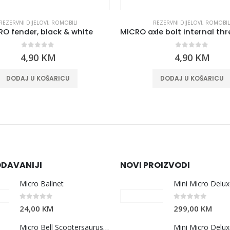
REZERVNI DIJELOVI
,
ROMOBILI
REZERVNI DIJELOVI
,
ROMOBIL
O fender, black & white
0
out of 5
0
out of 5
4,90
KM
4,90
KM
DODAJ U KOŠARICU
DODAJ U KOŠARICU
DAVANIJI
NOVI PROIZVODI
Micro Ballnet
0
out of 5
0
out of 5
24,00
KM
299,00
KM
Micro Bell Scootersaurus (V2)