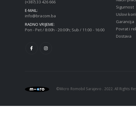
(+387) 33 426 666
Sigurnost
E-MAIL:
Uslovi kori
info@bracom.ba
Garancija
RADNO VRIJEME:
Povrat i r
Pon - Pet / 8:00h - 20:00h; Sub / 11:00 - 16:00
Dostava
©Micro Romobil Sarajevo . 2022. All Rights R