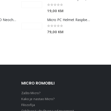
0
out of 5
19,00
KM
Micro Cruiser LED Neochrome
Micro PC Helmet Raspberry M
0
out of 5
79,00
KM
MICRO ROMOBILI
Zašto Micro?
Kako je nastao Micro?
Filozofija
Održivost i društvena odgovornost