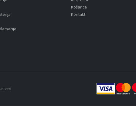
Košarica
štenja
Kontakt
eklamacije
eserved