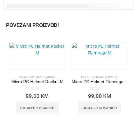
POVEZANI PROIZVODI
KACIGE
,
OPREMA
,
ROMOBILI
KACIGE
,
OPREMA
,
ROMOBILI
Micro PC Helmet Rocket M
Micro PC Helmet Flamingo M
0
out of 5
0
out of 5
99,00
KM
99,00
KM
DODAJ U KOŠARICU
DODAJ U KOŠARICU