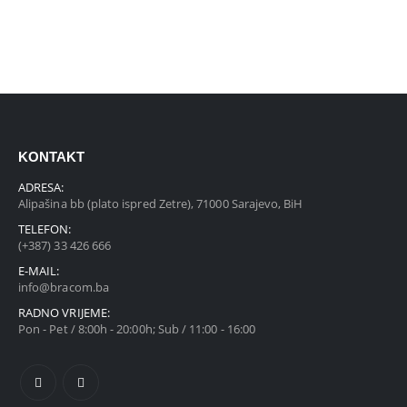
KONTAKT
ADRESA:
Alipašina bb (plato ispred Zetre), 71000 Sarajevo, BiH
TELEFON:
(+387) 33 426 666
E-MAIL:
info@bracom.ba
RADNO VRIJEME:
Pon - Pet / 8:00h - 20:00h; Sub / 11:00 - 16:00