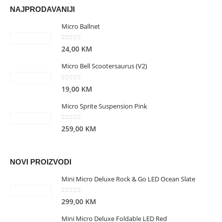
NAJPRODAVANIJI
Micro Ballnet
0
out of 5
24,00
KM
Micro Bell Scootersaurus (V2)
0
out of 5
19,00
KM
Micro Sprite Suspension Pink
0
out of 5
259,00
KM
NOVI PROIZVODI
Mini Micro Deluxe Rock & Go LED Ocean Slate
0
out of 5
299,00
KM
Mini Micro Deluxe Foldable LED Red