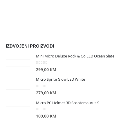
IZDVOJENI PROIZVODI
Mini Micro Deluxe Rock & Go LED Ocean Slate
0
out of 5
299,00
KM
Micro Sprite Glow LED White
0
out of 5
279,00
KM
Micro PC Helmet 3D Scootersaurus S
0
out of 5
109,00
KM