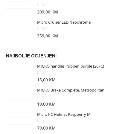
0
out of 5
209,00
KM
Micro Cruiser LED Neochrome
0
out of 5
359,00
KM
NAJBOLJE OCJENJENI
MICRO handles, rubber, purple (267C)
0
out of 5
15,00
KM
MICRO Brake Complete, Metropolitan
0
out of 5
19,00
KM
Micro PC Helmet Raspberry M
0
out of 5
79,00
KM