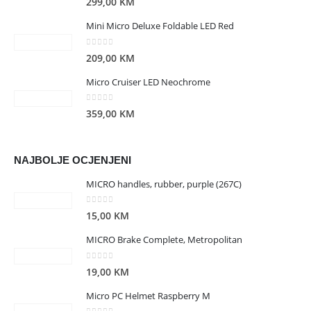
299,00
KM
Mini Micro Deluxe Foldable LED Red
0
out of 5
209,00
KM
Micro Cruiser LED Neochrome
0
out of 5
359,00
KM
NAJBOLJE OCJENJENI
MICRO handles, rubber, purple (267C)
0
out of 5
15,00
KM
MICRO Brake Complete, Metropolitan
0
out of 5
19,00
KM
Micro PC Helmet Raspberry M