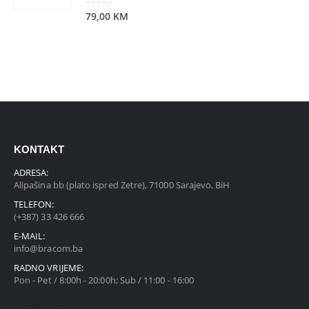
0
out of 5
79,00
KM
KONTAKT
ADRESA:
Alipašina bb (plato ispred Zetre), 71000 Sarajevo, BiH
TELEFON:
(+387) 33 426 666
E-MAIL:
info@bracom.ba
RADNO VRIJEME:
Pon - Pet / 8:00h - 20:00h; Sub / 11:00 - 16:00