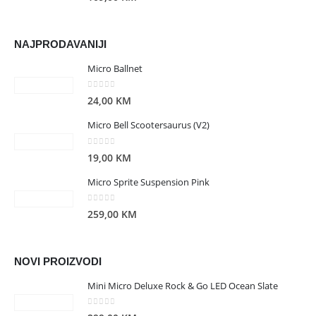
NAJPRODAVANIJI
Micro Ballnet
0
out of 5
24,00
KM
Micro Bell Scootersaurus (V2)
0
out of 5
19,00
KM
Micro Sprite Suspension Pink
0
out of 5
259,00
KM
NOVI PROIZVODI
Mini Micro Deluxe Rock & Go LED Ocean Slate
0
out of 5