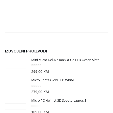
IZDVOJENI PROIZVODI
Mini Micro Deluxe Rock & Go LED Ocean Slate
0
out of 5
299,00
KM
Micro Sprite Glow LED White
0
out of 5
279,00
KM
Micro PC Helmet 3D Scootersaurus S
0
out of 5
109,00
KM