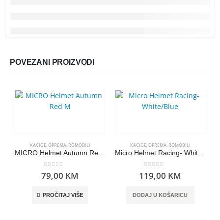
POVEZANI PROIZVODI
KACIGE
,
OPREMA
,
ROMOBILI
KACIGE
,
OPREMA
,
ROMOBILI
MICRO Helmet Autumn Red M
Micro Helmet Racing- White/Blue
0
out of 5
0
out of 5
79,00
KM
119,00
KM
PROČITAJ VIŠE
DODAJ U KOŠARICU