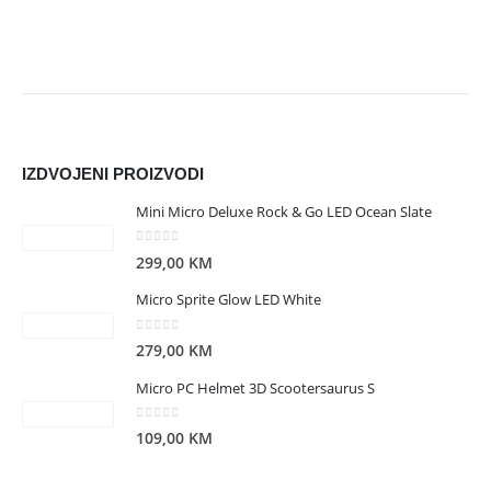
IZDVOJENI PROIZVODI
Mini Micro Deluxe Rock & Go LED Ocean Slate
0
out of 5
299,00
KM
Micro Sprite Glow LED White
0
out of 5
279,00
KM
Micro PC Helmet 3D Scootersaurus S
0
out of 5
109,00
KM