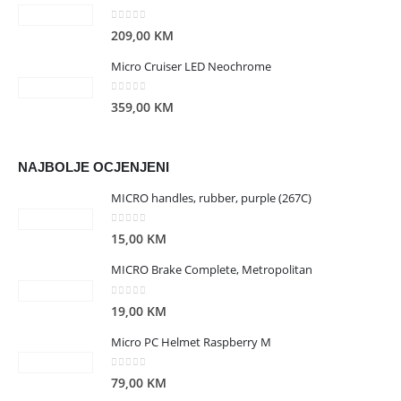
0
out of 5
209,00
KM
Micro Cruiser LED Neochrome
0
out of 5
359,00
KM
NAJBOLJE OCJENJENI
MICRO handles, rubber, purple (267C)
0
out of 5
15,00
KM
MICRO Brake Complete, Metropolitan
0
out of 5
19,00
KM
Micro PC Helmet Raspberry M
0
out of 5
79,00
KM