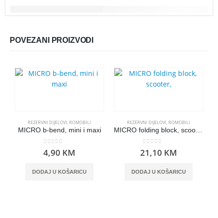
POVEZANI PROIZVODI
REZERVNI DIJELOVI
,
ROMOBILI
REZERVNI DIJELOVI
,
ROMOBILI
MICRO b-bend, mini i maxi
MICRO folding block, scooter,
0
out of 5
0
out of 5
4,90
KM
21,10
KM
DODAJ U KOŠARICU
DODAJ U KOŠARICU