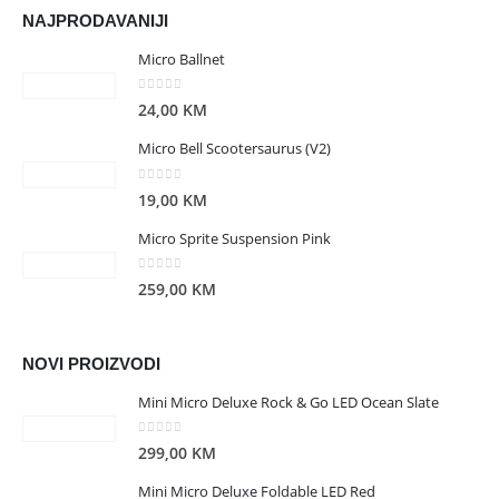
NAJPRODAVANIJI
Micro Ballnet
0
out of 5
24,00
KM
Micro Bell Scootersaurus (V2)
0
out of 5
19,00
KM
Micro Sprite Suspension Pink
0
out of 5
259,00
KM
NOVI PROIZVODI
Mini Micro Deluxe Rock & Go LED Ocean Slate
0
out of 5
299,00
KM
Mini Micro Deluxe Foldable LED Red