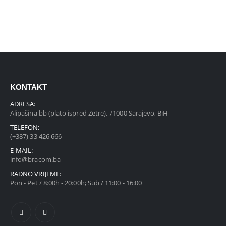
KONTAKT
ADRESA:
Alipašina bb (plato ispred Zetre), 71000 Sarajevo, BiH
TELEFON:
(+387) 33 426 666
E-MAIL:
info@bracom.ba
RADNO VRIJEME:
Pon - Pet / 8:00h - 20:00h; Sub / 11:00 - 16:00