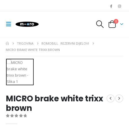
0
TRGOVINA
ROMOBILI
,
REZERVNI DIJELOVI
MICRO BRAKE WHITE TRIXX BROWN
MICRO brake white trixx
brown
0
out of 5