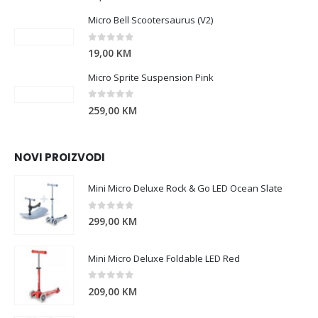
Micro Bell Scootersaurus (V2)
0
out of 5
19,00
KM
Micro Sprite Suspension Pink
0
out of 5
259,00
KM
NOVI PROIZVODI
Mini Micro Deluxe Rock & Go LED Ocean Slate
0
out of 5
299,00
KM
Mini Micro Deluxe Foldable LED Red
0
out of 5
209,00
KM