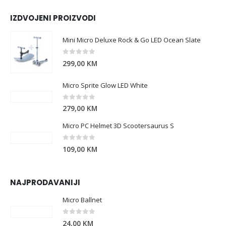
IZDVOJENI PROIZVODI
Mini Micro Deluxe Rock & Go LED Ocean Slate
0
out of 5
299,00
KM
Micro Sprite Glow LED White
0
out of 5
279,00
KM
Micro PC Helmet 3D Scootersaurus S
0
out of 5
109,00
KM
NAJPRODAVANIJI
Micro Ballnet
0
out of 5
24,00
KM