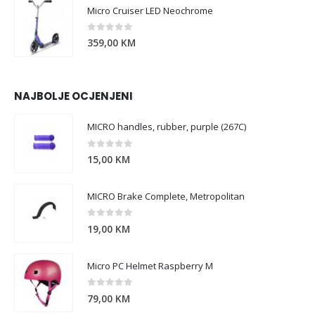
Micro Cruiser LED Neochrome
0
out of 5
359,00
KM
NAJBOLJE OCJENJENI
MICRO handles, rubber, purple (267C)
0
out of 5
15,00
KM
MICRO Brake Complete, Metropolitan
0
out of 5
19,00
KM
Micro PC Helmet Raspberry M
0
out of 5
79,00
KM