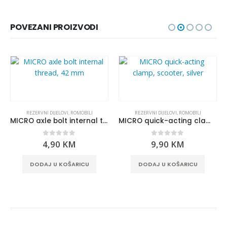
POVEZANI PROIZVODI
REZERVNI DIJELOVI
,
ROMOBILI
REZERVNI DIJELOVI
,
ROMOBILI
MICRO axle bolt internal thread, 42 mm
MICRO quick-acting clamp, scooter, silver
0
out of 5
0
out of 5
4,90
KM
9,90
KM
DODAJ U KOŠARICU
DODAJ U KOŠARICU