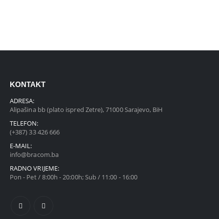
KONTAKT
ADRESA:
Alipašina bb (plato ispred Zetre), 71000 Sarajevo, BiH
TELEFON:
(+387) 33 426 666
E-MAIL:
info@bracom.ba
RADNO VRIJEME:
Pon - Pet / 8:00h - 20:00h; Sub / 11:00 - 16:00