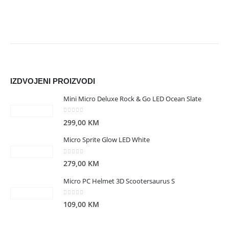
IZDVOJENI PROIZVODI
Mini Micro Deluxe Rock & Go LED Ocean Slate
0
out of 5
299,00
KM
Micro Sprite Glow LED White
0
out of 5
279,00
KM
Micro PC Helmet 3D Scootersaurus S
0
out of 5
109,00
KM