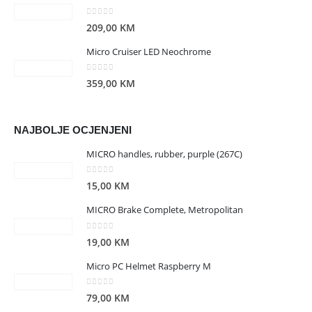
0
out of 5
209,00
KM
Micro Cruiser LED Neochrome
0
out of 5
359,00
KM
NAJBOLJE OCJENJENI
MICRO handles, rubber, purple (267C)
0
out of 5
15,00
KM
MICRO Brake Complete, Metropolitan
0
out of 5
19,00
KM
Micro PC Helmet Raspberry M
0
out of 5
79,00
KM