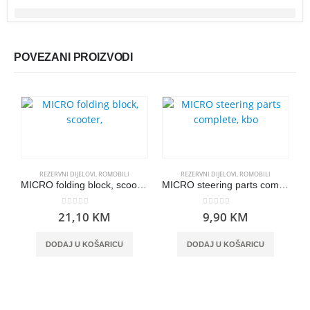
POVEZANI PROIZVODI
REZERVNI DIJELOVI
,
ROMOBILI
REZERVNI DIJELOVI
,
ROMOBILI
MICRO folding block, scooter,
MICRO steering parts complete, kbo
0
out of 5
0
out of 5
21,10
KM
9,90
KM
DODAJ U KOŠARICU
DODAJ U KOŠARICU