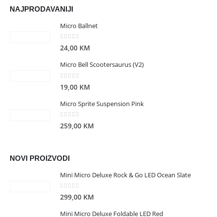
NAJPRODAVANIJI
Micro Ballnet
0
out of 5
24,00
KM
Micro Bell Scootersaurus (V2)
0
out of 5
19,00
KM
Micro Sprite Suspension Pink
0
out of 5
259,00
KM
NOVI PROIZVODI
Mini Micro Deluxe Rock & Go LED Ocean Slate
0
out of 5
299,00
KM
Mini Micro Deluxe Foldable LED Red